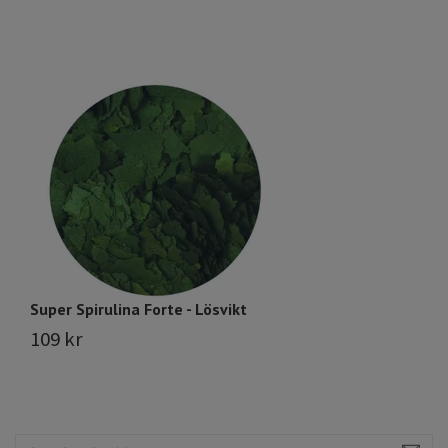
Super Spirulina Forte - Lösvikt
Ci
109 kr
7