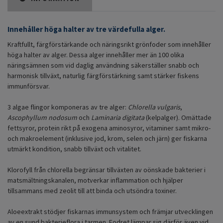
Innehåller höga halter av tre värdefulla alger.
Kraftfullt, färgförstärkande och näringsrikt grönfoder som innehåller
höga halter av alger. Dessa alger innehåller mer än 100 olika
näringsämnen som vid daglig användning säkerställer snabb och
harmonisk tillväxt, naturlig färgförstärkning samt stärker fiskens
immunförsvar.
3 algae flingor komponeras av tre alger:
Chlorella vulgaris
,
Ascophyllum nodosum
och
Laminaria digitata
(kelpalger). Omättade
fettsyror, protein rikt på exogena aminosyror, vitaminer samt mikro-
och makroelement (inklusive jod, krom, selen och järn) ger fiskarna
utmärkt kondition, snabb tillväxt och vitalitet.
Klorofyll från chlorella begränsar tillväxten av oönskade bakterier i
matsmältningskanalen, motverkar inflammation och hjälper
tillsammans med zeolit till att binda och utsöndra toxiner.
Aloeextrakt stödjer fiskarnas immunsystem och främjar utvecklingen
av en sund bakterieflora i tarmen. Fodret lämpar sig därför även vid