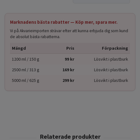
Marknadens bästa rabatter — Köp mer, spara mer.
Vi på Akvarieimporten strävar efter att kunna erbjuda dig som kund
de absolut bästa rabatterna.
Mängd
Pris
Förpackning
1200 ml / 150 g
99 kr
Lösvikt i plastburk
2500 ml / 313 g
169 kr
Lösvikt i plastburk
5000 ml / 625 g
299 kr
Lösvikt i plastburk