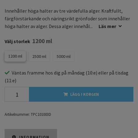
Innehåller höga halter av tre värdefulla alger. Kraftfullt,
färgförstärkande och näringsrikt grönfoder som innehåller
höga halter av alger. Dessa alger innehål...
Läs mer
1200 ml
Välj storlek
1200 ml
2500 ml
5000 ml
Väntas framme hos dig på
måndag
(10:e) eller på
tisdag
(11:e)
LÄGG I KORGEN
Artikelnummer:
TPC101003D
INFORMATION