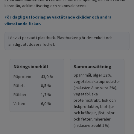
karantän, acklimatisering och rekonvalescens.
För daglig utfodring av växtätande ciklider och andra
växtätande fiskar.
Lösvikt packad i plastburk. Plastburken gör det enkelt och
smidigt att dosera fodret.
Näringsinnehåll
Sammansättning
Spannmål, alger 12%,
Råprotein
43,0 %
vegetabiliska biprodukter
Råfett
8,5 %
(inklusive Aloe vera 2%),
vegetabiliska
Råfiber
1,7 %
proteinextrakt, fisk och
Vatten
6,0 %
fiskprodukter, blötdjur
och kräftdjur, jäst, oljor
och fetter, mineraler
(inklusive zeolit 1%).