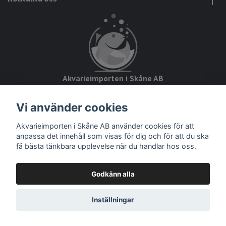
Akvarieimporten i Skåne AB
Hörjavägen 2
Vi använder cookies
28234 Tyringe
Akvarieimporten i Skåne AB använder cookies för att
Org.nr: 559093-8832
anpassa det innehåll som visas för dig och för att du ska
få bästa tänkbara upplevelse när du handlar hos oss.
Godkänn alla
© 2026 Akvarieimporten
Inställningar