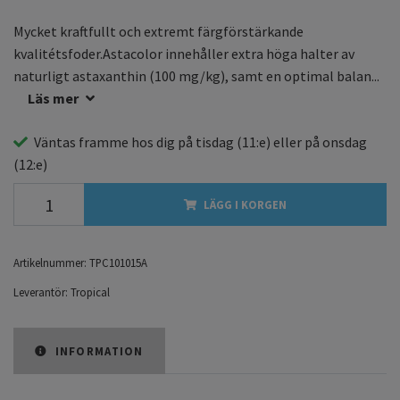
Mycket kraftfullt och extremt färgförstärkande
kvalitétsfoder.Astacolor innehåller extra höga halter av
naturligt astaxanthin (100 mg/kg), samt en optimal balan...
Läs mer
Väntas framme hos dig på
tisdag
(11:e) eller på
onsdag
(12:e)
LÄGG I KORGEN
Artikelnummer:
TPC101015A
Leverantör:
Tropical
INFORMATION