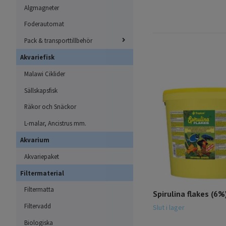
Algmagneter
Foderautomat
Pack & transporttillbehör
Akvariefisk
Malawi Ciklider
Sällskapsfisk
Räkor och Snäckor
L-malar, Ancistrus mm.
Akvarium
Akvariepaket
Filtermaterial
Filtermatta
Spirulina flakes (6%)
Filtervadd
Slut i lager
Biologiska