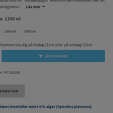
kallas ofta för ”mirakelalgen” eftersom den innehåller mer än
näringsämn...
Läs mer
1200 ml
ek
2500 ml
5000 ml
 framme hos dig på
tisdag
(11:e) eller på
onsdag
(12:e)
LÄGG I KORGEN
r:
TPC101010D
ORMATION
flakes innehåller minst 6 % alger (Spirulina platensis).