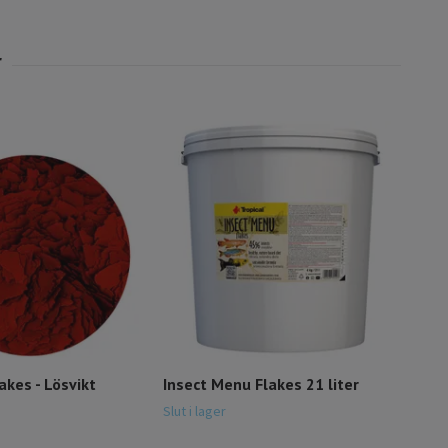
Supe
Slut i
akes - Lösvikt
Insect Menu Flakes 21 liter
Slut i lager