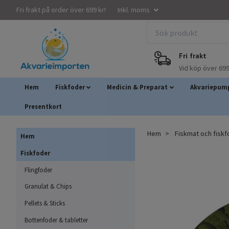
Fri frakt på order över 699 kr!
Inkl. moms
Fri frakt
Vid köp över 699
Hem
Fiskfoder
Medicin & Preparat
Akvariepump
Presentkort
Hem
Fiskmat och fisk
Hem
Fiskfoder
Flingfoder
Granulat & Chips
Pellets & Sticks
Bottenfoder & tabletter