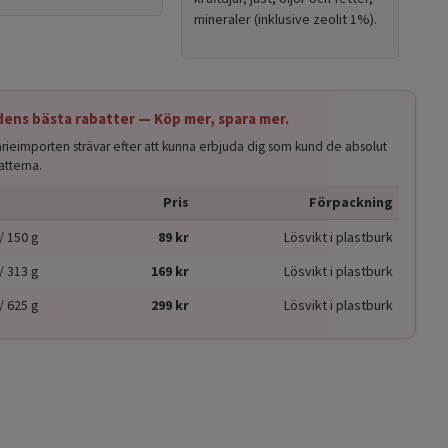
mineraler (inklusive zeolit 1%).
ens bästa rabatter — Köp mer, spara mer.
arieimporten strävar efter att kunna erbjuda dig som kund de absolut
atterna.
Pris
Förpackning
/ 150 g
89 kr
Lösvikt i plastburk
/ 313 g
169 kr
Lösvikt i plastburk
/ 625 g
299 kr
Lösvikt i plastburk