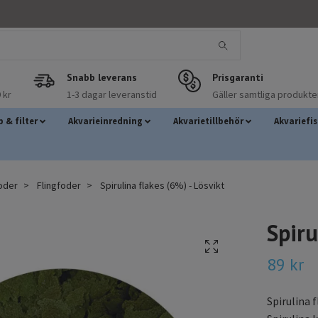
Snabb leverans
Prisgaranti
 kr
1-3 dagar leveranstid
Gäller samtliga produkte
 & filter
Akvarieinredning
Akvarietillbehör
Akvariefi
foder
Flingfoder
Spirulina flakes (6%) - Lösvikt
Spiru
89 kr
Spirulina 