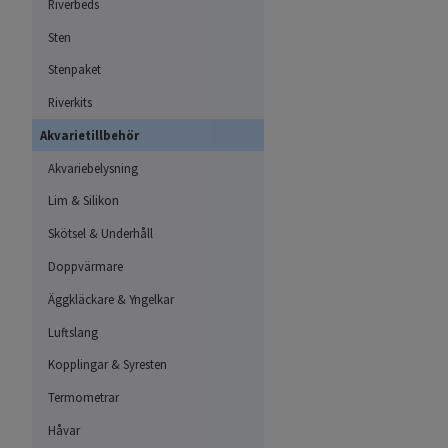
Riverbeds
Sten
Stenpaket
Riverkits
Akvarietillbehör
Akvariebelysning
Lim & Silikon
Skötsel & Underhåll
Doppvärmare
Äggkläckare & Yngelkar
Luftslang
Kopplingar & Syresten
Termometrar
Håvar