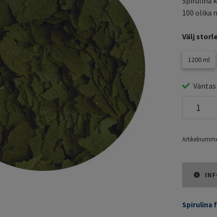
Spirulina 
100 olika 
Välj storl
1200 ml
Väntas
Artikelnumme
INF
Spirulina 