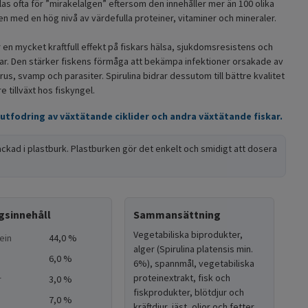
llas ofta för ”mirakelalgen” eftersom den innehåller mer än 100 olika
n med en hög nivå av värdefulla proteiner, vitaminer och mineraler.
r en mycket kraftfull effekt på fiskars hälsa, sjukdomsresistens och
r. Den stärker fiskens förmåga att bekämpa infektioner orsakade av
irus, svamp och parasiter. Spirulina bidrar dessutom till bättre kvalitet
 tillväxt hos fiskyngel.
 utfodring av växtätande ciklider och andra växtätande fiskar.
ackad i plastburk. Plastburken gör det enkelt och smidigt att dosera
gsinnehåll
Sammansättning
Vegetabiliska biprodukter,
ein
44,0 %
alger (Spirulina platensis min.
6,0 %
6%), spannmål, vegetabiliska
proteinextrakt, fisk och
r
3,0 %
fiskprodukter, blötdjur och
7,0 %
kräftdjur, jäst, oljor och fetter,