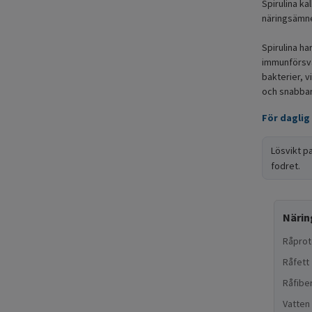
Spirulina ka
näringsämne
Spirulina ha
immunförsva
bakterier, v
och snabbare
För daglig
Lösvikt p
fodret.
Närin
Råprot
Råfett
Råfibe
Vatten