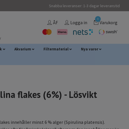
Snabba leveranser: 1-3 dagar leveranstid
0
ÅF
Logga in
Varukorg
r
sk
Akvarium
Filtermaterial
Nya varor
lina flakes (6%) - Lösvikt
flakes innehåller minst 6 % alger (Spirulina platensis).