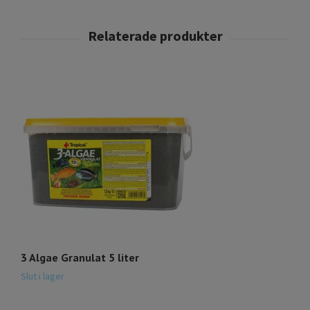
3 Algae Granulat 5 liter
Kr
9
Slut i lager