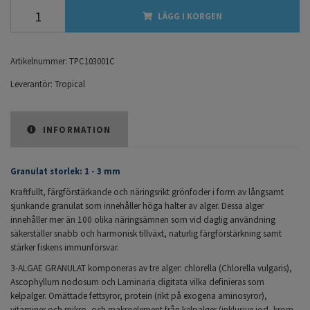
LÄGG I KORGEN
Artikelnummer:
TPC103001C
Leverantör:
Tropical
INFORMATION
Granulat storlek: 1 - 3 mm
Kraftfullt, färgförstärkande och näringsrikt grönfoder i form av långsamt
sjunkande granulat som innehåller höga halter av alger. Dessa alger
innehåller mer än 100 olika näringsämnen som vid daglig användning
säkerställer snabb och harmonisk tillväxt, naturlig färgförstärkning samt
stärker fiskens immunförsvar.
3-ALGAE GRANULAT komponeras av tre alger: chlorella (Chlorella vulgaris),
Ascophyllum nodosum och Laminaria digitata vilka definieras som
kelpalger. Omättade fettsyror, protein (rikt på exogena aminosyror),
vitaminer och mikro- och makroelement från kelpalger (inklusive jod, krom,