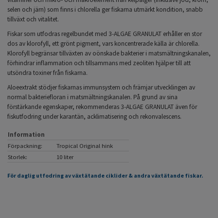
selen och järn) som finns i chlorella ger fiskarna utmärkt kondition, snabb
tillväxt och vitalitet.
Fiskar som utfodras regelbundet med 3-ALGAE GRANULAT erhåller en stor
dos av klorofyll, ett grönt pigment, vars koncentrerade källa är chlorella.
Klorofyll begränsar tillväxten av oönskade bakterier i matsmältningskanalen,
förhindrar inflammation och tillsammans med zeoliten hjälper till att
utsöndra toxiner från fiskarna.
Aloeextrakt stödjer fiskarnas immunsystem och främjar utvecklingen av
normal bakteriefloran i matsmältningskanalen. På grund av sina
förstärkande egenskaper, rekommenderas 3-ALGAE GRANULAT även för
fiskutfodring under karantän, acklimatisering och rekonvalescens.
Information
Förpackning:
Tropical Original hink
Storlek:
10 liter
För daglig utfodring av växtätande ciklider & andra växtätande fiskar.