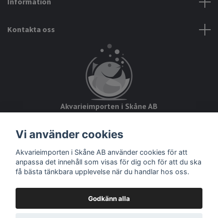
Information
Kontakta oss
Akvarieimporten i Skåne AB
Hörjavägen 2
Vi använder cookies
28234 Tyringe
Akvarieimporten i Skåne AB använder cookies för att
Org.nr: 559093-8832
anpassa det innehåll som visas för dig och för att du ska
få bästa tänkbara upplevelse när du handlar hos oss.
Godkänn alla