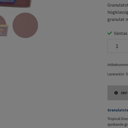
Granulatst
högklassig
granulat m
Väntas
Artikelnumme
Leverantör:
T
INF
Granulatsto
Tropical Disc
sjunkande gr