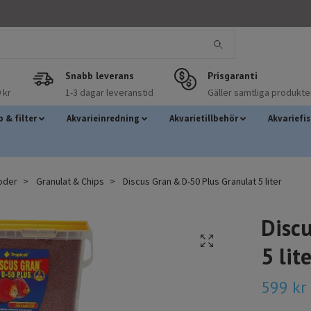
Snabb leverans
Prisgaranti
 kr
1-3 dagar leveranstid
Gäller samtliga produkte
 & filter
Akvarieinredning
Akvarietillbehör
Akvariefi
foder
Granulat & Chips
Discus Gran & D-50 Plus Granulat 5 liter
Disc
5 lit
599 kr