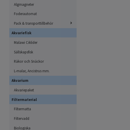
Algmagneter
Foderautomat
Pack & transporttillbehör
Akvariefisk
Malawi Ciklider
Sällskapsfisk
Räkor och Snäckor
L-malar, Ancistrus mm.
Akvarium
Akvariepaket
Filtermaterial
Filtermatta
Filtervadd
Biologiska