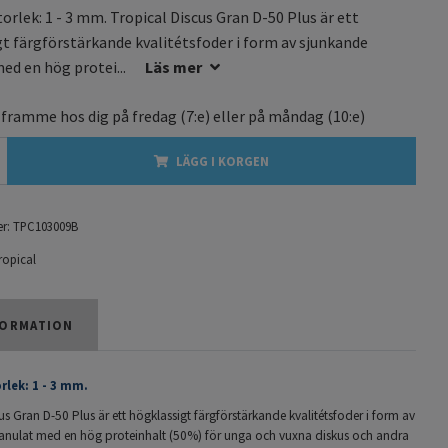
orlek: 1 - 3 mm. Tropical Discus Gran D-50 Plus är ett
t färgförstärkande kvalitétsfoder i form av sjunkande
ed en hög protei...
Läs mer
 framme hos dig på
fredag
(7:e) eller på
måndag
(10:e)
LÄGG I KORGEN
r:
TPC103009B
ropical
ORMATION
rlek: 1 - 3 mm.
us Gran D-50 Plus är ett högklassigt färgförstärkande kvalitétsfoder i form av
anulat med en hög proteinhalt (50%) för unga och vuxna diskus och andra