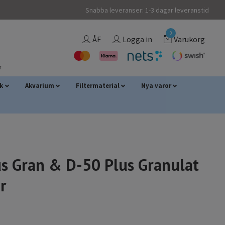
Snabba leveranser: 1-3 dagar leveranstid
0
ÅF
Logga in
Varukorg
r
sk
Akvarium
Filtermaterial
Nya varor
us Gran & D-50 Plus Granulat
er