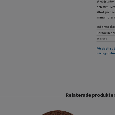
särskilt kräva
och stimulera
effekt på fis
immunförsva
Informatio
Förpackning:
Storlek:
För daglig u
näringsbeho