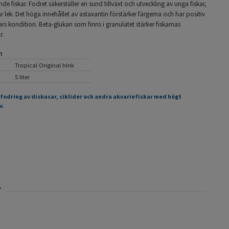
nde fiskar. Fodret säkerställer en sund tillväxt och utveckling av unga fiskar,
r lek. Det höga innehållet av astaxantin förstärker färgerna och har positiv
kars kondition. Beta-glukan som finns i granulatet stärker fiskarnas
r.
n
Tropical Original hink
5 liter
tfodring av diskusar, ciklider och andra akvariefiskar med högt
v.