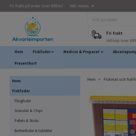
Fri frakt på order över 699 kr!
Inkl. moms
Fri frakt
Vid köp över 699
Hem
Fiskfoder
Medicin & Preparat
Akvariepump
Presentkort
Hem
Fiskmat och fisk
Hem
Fiskfoder
Flingfoder
Granulat & Chips
Pellets & Sticks
Bottenfoder & tabletter