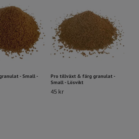
Inse
1 3
granulat - Small -
Pro tillväxt & färg granulat -
Small - Lösvikt
45 kr