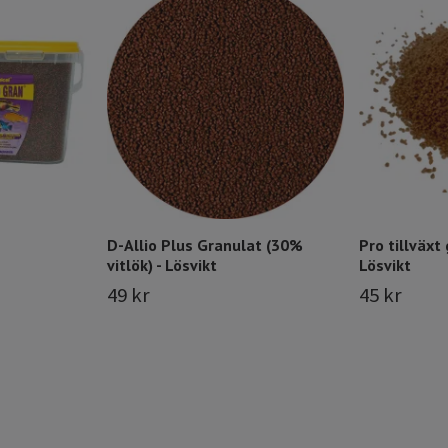
D-Allio Plus Granulat (30%
Pro tillväxt 
vitlök) - Lösvikt
Lösvikt
49 kr
45 kr