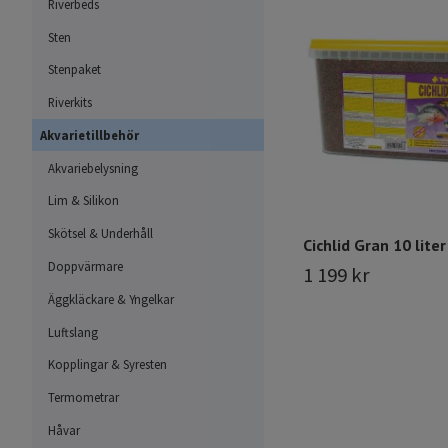
Riverbeds
Sten
Stenpaket
Riverkits
Akvarietillbehör
Akvariebelysning
Lim & Silikon
Skötsel & Underhåll
Cichlid Gran 10 liter
Doppvärmare
1 199 kr
Äggkläckare & Yngelkar
Luftslang
Kopplingar & Syresten
Termometrar
Håvar