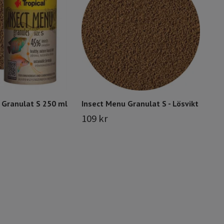
109
 Granulat S 250 ml
Insect Menu Granulat S - Lösvikt
109 kr