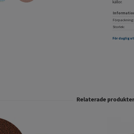
källor.
Informatio
Förpackning:
Storlek:
För daglig u