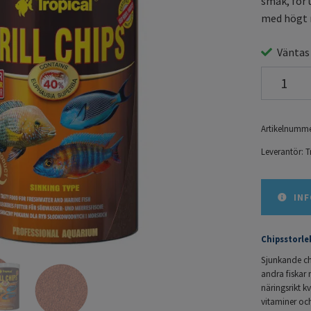
smak, för 
med högt n
Väntas
Artikelnumme
Leverantör:
T
INF
Chipsstorle
Sjunkande chi
andra fiskar 
näringsrikt k
vitaminer oc