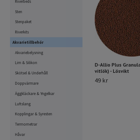
Riverbeds
Sten
Stenpaket
Riverkits
Akvarietillbehör
Akvariebelysning
Lim & Silikon
D-Allio Plus Granul
vitlök) - Lösvikt
Skötsel & Underhåll
49 kr
Doppvärmare
Äggkläckare & Yngelkar
Luftslang
Kopplingar & Syresten
Termometrar
Håvar