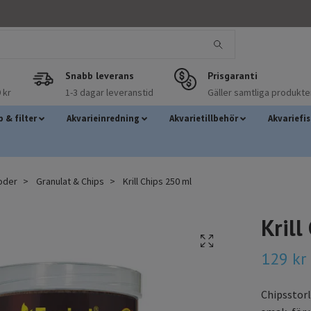
Snabb leverans
Prisgaranti
 kr
1-3 dagar leveranstid
Gäller samtliga produkte
 & filter
Akvarieinredning
Akvarietillbehör
Akvariefi
foder
Granulat & Chips
Krill Chips 250 ml
Krill
129 kr
Chipsstorl