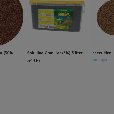
at (30%
Spirulina Granulat (6%) 5 liter
Insect Menu
549 kr
Slut i lager