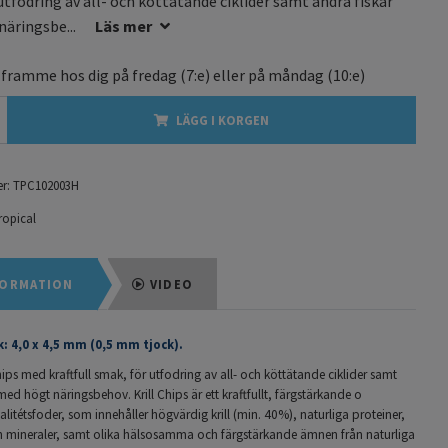
utfodring av all- och köttätande ciklider samt andra fiskar
äringsbe...
Läs mer
 framme hos dig på
fredag
(7:e) eller på
måndag
(10:e)
LÄGG I KORGEN
r:
TPC102003H
ropical
ORMATION
VIDEO
k: 4,0 x 4,5 mm (0,5 mm tjock).
ps med kraftfull smak, för utfodring av all- och köttätande ciklider samt
med högt näringsbehov. Krill Chips är ett kraftfullt, färgstärkande o
valitétsfoder, som innehåller högvärdig krill (min. 40%), naturliga proteiner,
h mineraler, samt olika hälsosamma och färgstärkande ämnen från naturliga