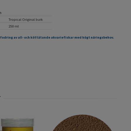
n
Tropical Original burk
250 ml
tfodring av all- och köttätande akvariefiskar med högt näringsbehov.
Spir