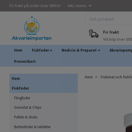
Fri frakt på order över 699 kr!
Inkl. moms
Fri frakt
Vid köp över 699
Hem
Fiskfoder
Medicin & Preparat
Akvariepump
Presentkort
Hem
Fiskmat och fisk
Hem
Fiskfoder
Flingfoder
Granulat & Chips
Pellets & Sticks
Bottenfoder & tabletter