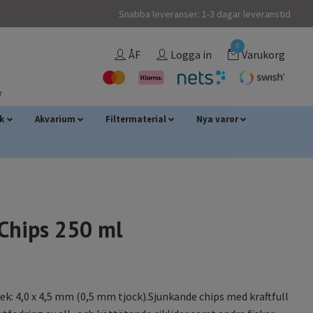
Snabba leveranser: 1-3 dagar leveranstid
0
ÅF
Logga in
Varukorg
r
sk
Akvarium
Filtermaterial
Nya varor
 Chips 250 ml
ek: 4,0 x 4,5 mm (0,5 mm tjock).Sjunkande chips med kraftfull