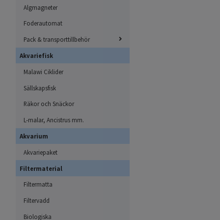
Algmagneter
Foderautomat
Pack & transporttillbehör
Akvariefisk
Malawi Ciklider
Sällskapsfisk
Räkor och Snäckor
L-malar, Ancistrus mm.
Akvarium
Akvariepaket
Filtermaterial
Filtermatta
Filtervadd
Biologiska