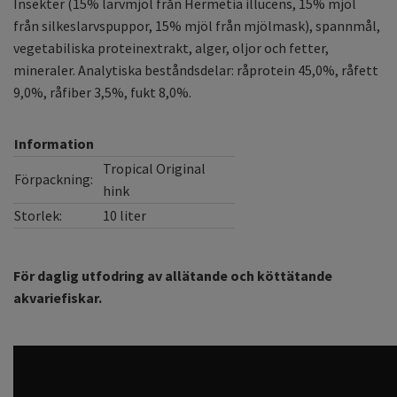
Insekter (15% larvmjöl från Hermetia illucens, 15% mjöl
från silkeslarvspuppor, 15% mjöl från mjölmask), spannmål,
vegetabiliska proteinextrakt, alger, oljor och fetter,
mineraler. Analytiska beståndsdelar: råprotein 45,0%, råfett
9,0%, råfiber 3,5%, fukt 8,0%.
Information
Tropical Original
Förpackning:
hink
Storlek:
10 liter
För daglig utfodring av allätande och köttätande
akvariefiskar.