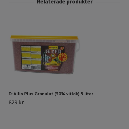
D-Allio Plus Granulat (30% vitlök) 5 liter
CA
829 kr
8