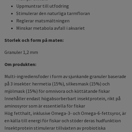
Uppmuntrar till utfodring
Stimulerar den naturliga tarmfloran
Reglerar matsmältningen
Minskar metabola avfall i akvariet
Storlek och form på maten:
Granuler 1,2 mm
Om produkten:
Multi-ingrediensfoder i form av sjunkande granuler baserade
på 3 insekter: hermetia (15%), silkesmask (15%) och
mjölmask (15%) för omnivora och köttätande fiskar
Innehåller endast högabsorberbart insektprotein, rikt på
aminosyror som är essentiella för fiskar
Hög fetthalt, inklusive Omega-3- och Omega-6-fettsyror, är
en källa till energi för fiskar och stöder deras hudfunktion
Insektprotein stimulerar tillväxten av probiotiska