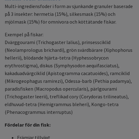
Multi-ingrediensfoder i form av sjunkande granuler baserade
på 3 insekter: hermetia (15%), silkesmask (15%) och
mjölmask (15%) för omnivora och köttätande fiskar.
Exempel på fiskar:
Dvärggourami (Trichogaster lalius), prinsessciklid
(Neolamprologus brichardi), grön svärdbärare (Xiphophorus
hellerii), blödande hjärta-tetra (Hyphessobrycon
erythrostigma), diskus (Symphysodon aequifasciatus),
kakaduadvärgciklid (Apistogramma cacatuoides), ramciklid
(Mikrogeophagus ramirezi), Odessa-barb (Pethia padamya),
paradisfisken (Macropodus opercularis), pärlgourami
(Trichogaster leerii), treflikad cory (Corydoras trilineatus),
eldhuvud-tetra (Hemigrammus bleheri), Kongo-tetra
(Phenacogrammus interruptus)
Fördelar för din fisk:
Främjar tillväxt