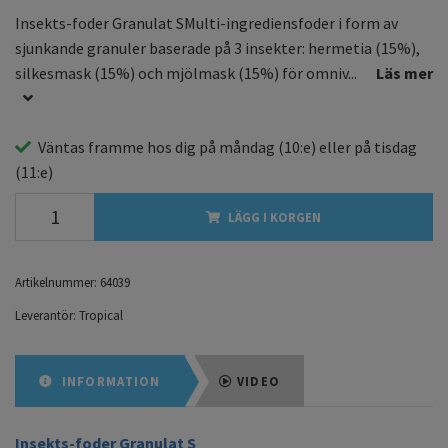
Insekts-foder Granulat SMulti-ingrediensfoder i form av
sjunkande granuler baserade på 3 insekter: hermetia (15%),
silkesmask (15%) och mjölmask (15%) för omniv...
Läs mer
Väntas framme hos dig på
måndag
(10:e) eller på
tisdag
(11:e)
LÄGG I KORGEN
Artikelnummer:
64039
Leverantör:
Tropical
INFORMATION
VIDEO
Insekts-foder Granulat S