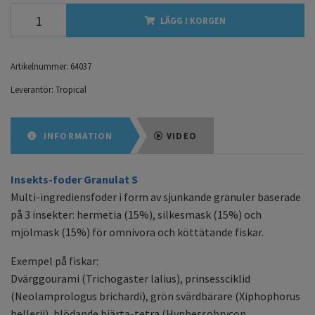
LÄGG I KORGEN
Artikelnummer:
64037
Leverantör:
Tropical
INFORMATION
VIDEO
Insekts-foder Granulat S
Multi-ingrediensfoder i form av sjunkande granuler baserade
på 3 insekter: hermetia (15%), silkesmask (15%) och
mjölmask (15%) för omnivora och köttätande fiskar.
Exempel på fiskar:
Dvärggourami (Trichogaster lalius), prinsessciklid
(Neolamprologus brichardi), grön svärdbärare (Xiphophorus
hellerii), blödande hjärta-tetra (Hyphessobrycon