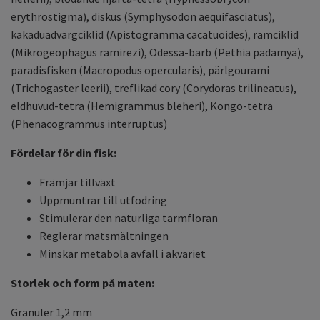
erythrostigma), diskus (Symphysodon aequifasciatus),
kakaduadvärgciklid (Apistogramma cacatuoides), ramciklid
(Mikrogeophagus ramirezi), Odessa-barb (Pethia padamya),
paradisfisken (Macropodus opercularis), pärlgourami
(Trichogaster leerii), treflikad cory (Corydoras trilineatus),
eldhuvud-tetra (Hemigrammus bleheri), Kongo-tetra
(Phenacogrammus interruptus)
Fördelar för din fisk:
Främjar tillväxt
Uppmuntrar till utfodring
Stimulerar den naturliga tarmfloran
Reglerar matsmältningen
Minskar metabola avfall i akvariet
Storlek och form på maten:
Granuler 1,2 mm