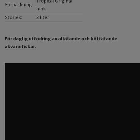
Tropical Original
Förpackning:
hink
Storlek:
3 liter
För daglig utfodring av allätande och köttätande
akvariefiskar.