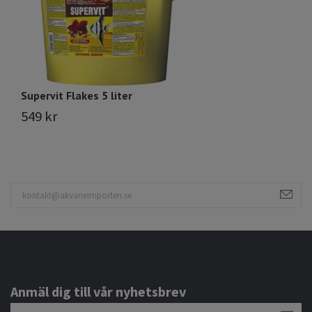
Supervit Flakes 5 liter
Hi
549 kr
1
Anmäl dig till vår nyhetsbrev