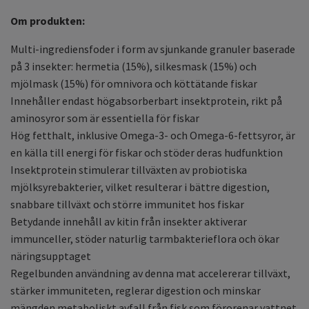
Om produkten:
Multi-ingrediensfoder i form av sjunkande granuler baserade
på 3 insekter: hermetia (15%), silkesmask (15%) och
mjölmask (15%) för omnivora och köttätande fiskar
Innehåller endast högabsorberbart insektprotein, rikt på
aminosyror som är essentiella för fiskar
Hög fetthalt, inklusive Omega-3- och Omega-6-fettsyror, är
en källa till energi för fiskar och stöder deras hudfunktion
Insektprotein stimulerar tillväxten av probiotiska
mjölksyrebakterier, vilket resulterar i bättre digestion,
snabbare tillväxt och större immunitet hos fiskar
Betydande innehåll av kitin från insekter aktiverar
immunceller, stöder naturlig tarmbakterieflora och ökar
näringsupptaget
Regelbunden användning av denna mat accelererar tillväxt,
stärker immuniteten, reglerar digestion och minskar
mängden metaboliskt avfall från fisk som förorenar vattnet