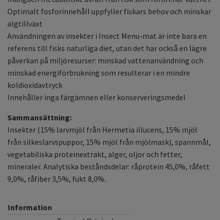
Optimalt fosforinnehåll uppfyller fiskars behov och minskar
algtillväxt
Användningen av insekter i Insect Menu-mat är inte bara en
referens till fisks naturliga diet, utan det har också en lägre
påverkan på miljöresurser: minskad vattenanvändning och
minskad energiförbrukning som resulterar i en mindre
koldioxidavtryck
Innehåller inga färgämnen eller konserveringsmedel
Sammansättning:
Insekter (15% larvmjöl från Hermetia illucens, 15% mjöl
från silkeslarvspuppor, 15% mjöl från mjölmask), spannmål,
vegetabiliska proteinextrakt, alger, oljor och fetter,
mineraler. Analytiska beståndsdelar: råprotein 45,0%, råfett
9,0%, råfiber 3,5%, fukt 8,0%.
Information