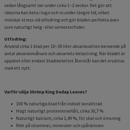
sedan långsamt ner under cirka 1–2 veckor. Det gör att
räkorna kan beta i lugn och ro under längre tid, vilket
minskar stress vid utfodring och gör bladen perfekta även
som naturligt helg- eller semesterfoder.
Utfodring:
Använd cirka 1 blad per 10–30 liter akvarievatten beroende på
antal akvarieinvånare och akvariets belastning. När bladet är
uppätet eller endast bladskelettet återstår kan det ersättas
med ett nytt.
Varför välja Shrimp King Dadap Leaves?
100 % naturliga blad från indiskt korallträd
Högt naturligt proteininnehåll, cirka 30,7 %
Naturligt kalcium, cirka 1,49 %, för skal och ömsning
Rikt på vitaminer, mineraler och spårämnen