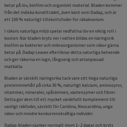
betar på löv, biofilm och organiskt material. Bladen kommer
från det indiska korallträdet, även känt som Dadap, och är
ett 100 % naturligt tillskottsfoder för räkakvarium.
I räkors naturliga miljö spelar nedfallna löv en viktig roll i
kosten. När bladen bryts ner i vatten bildas en näringsrik
biofilm av bakterier och mikroorganismer som räkor gärna
betar på. Dadap Leaves efterliknar detta naturliga beteende
och ger räkorna en lugn, långvarig och artanpassad
matkälla.
Bladen är särskilt näringsrika tack vare sitt höga naturliga
proteininnehåll på cirka 30 %, naturligt kalcium, aminosyror,
vitaminer, mineraler, spårämnen, växtenzymer och fibrer.
Detta gör dem till ett mycket värdefullt komplement till
vanligt räkfoder, särskilt för Caridina, Neocaridina, unga
räkor och mindre konkurrenskraftiga individer.
Dadap-bladen sjunker normalt inom 1–2 dagar och bryts