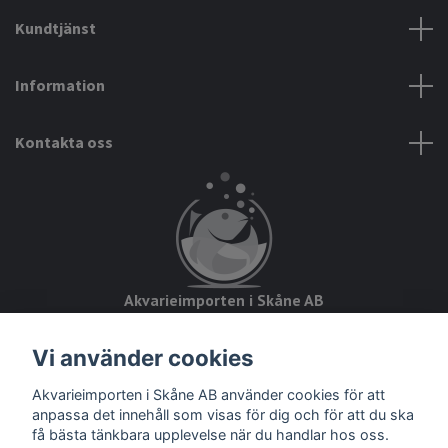
Kundtjänst
Information
Kontakta oss
Akvarieimporten i Skåne AB
Hörjavägen 2
Vi använder cookies
28234 Tyringe
Akvarieimporten i Skåne AB använder cookies för att
Org.nr: 559093-8832
anpassa det innehåll som visas för dig och för att du ska
få bästa tänkbara upplevelse när du handlar hos oss.