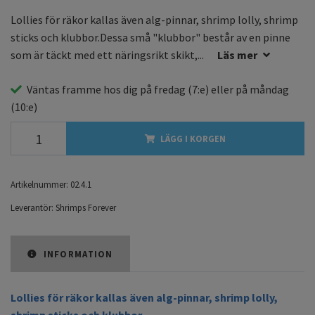
Lollies för räkor kallas även alg-pinnar, shrimp lolly, shrimp
sticks och klubbor.Dessa små "klubbor" består av en pinne
som är täckt med ett näringsrikt skikt,...
Läs mer
Väntas framme hos dig på
fredag
(7:e) eller på
måndag
(10:e)
LÄGG I KORGEN
Artikelnummer:
02.4.1
Leverantör:
Shrimps Forever
INFORMATION
Lollies för räkor kallas även alg-pinnar, shrimp lolly,