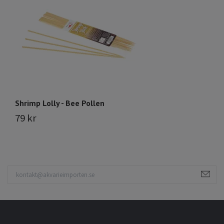
Shrimp Lolly - Bee Pollen
Sh
79 kr
8