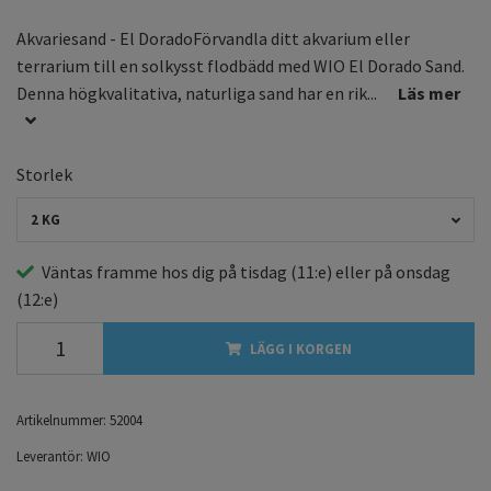
Akvariesand - El DoradoFörvandla ditt akvarium eller
terrarium till en solkysst flodbädd med WIO El Dorado Sand.
Denna högkvalitativa, naturliga sand har en rik...
Läs mer
Storlek
2 KG
Väntas framme hos dig på
tisdag
(11:e) eller på
onsdag
(12:e)
LÄGG I KORGEN
Artikelnummer:
52004
Leverantör:
WIO