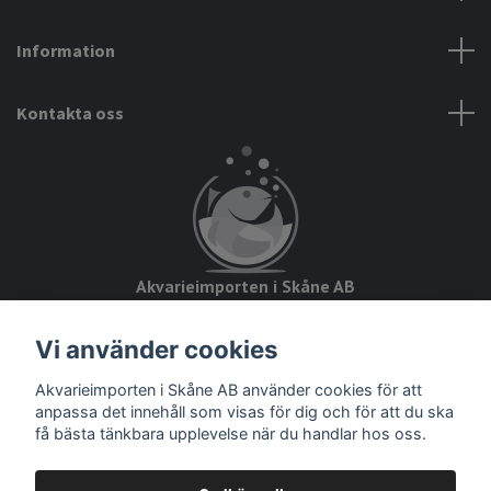
Information
Kontakta oss
Akvarieimporten i Skåne AB
Hörjavägen 2
Vi använder cookies
28234 Tyringe
Akvarieimporten i Skåne AB använder cookies för att
Org.nr: 559093-8832
anpassa det innehåll som visas för dig och för att du ska
få bästa tänkbara upplevelse när du handlar hos oss.