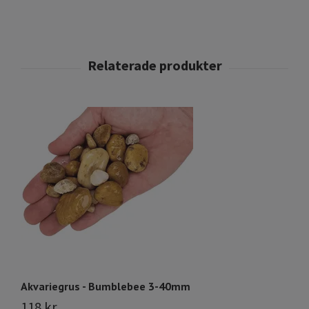
Akvariegrus - Bumblebee 3-40mm
A
118 kr
9