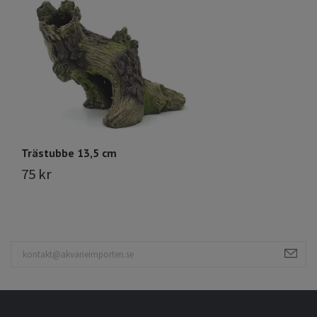
Trästubbe 13,5 cm
T
75 kr
8