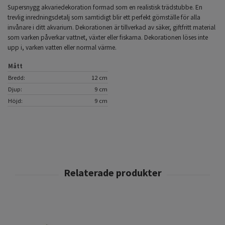
Supersnygg akvariedekoration formad som en realistisk trädstubbe. En
trevlig inredningsdetalj som samtidigt blir ett perfekt gömställe för alla
invånare i ditt akvarium. Dekorationen är tillverkad av säker, giftfritt material
som varken påverkar vattnet, växter eller fiskarna. Dekorationen löses inte
upp i, varken vatten eller normal värme.
Mått
Bredd:
12 cm
Djup:
9 cm
Höjd:
9 cm