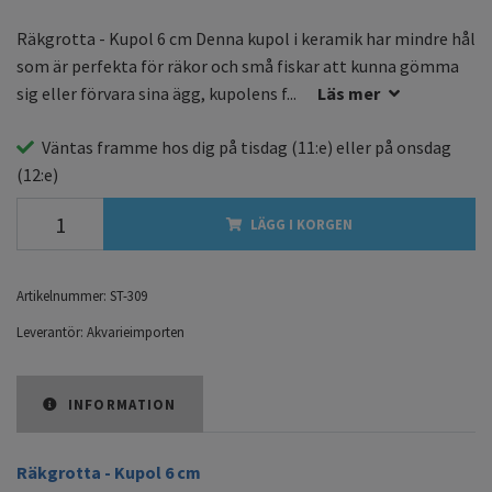
Räkgrotta - Kupol 6 cm Denna kupol i keramik har mindre hål
som är perfekta för räkor och små fiskar att kunna gömma
sig eller förvara sina ägg, kupolens f...
Läs mer
Väntas framme hos dig på
tisdag
(11:e) eller på
onsdag
(12:e)
LÄGG I KORGEN
Artikelnummer:
ST-309
Leverantör:
Akvarieimporten
INFORMATION
Räkgrotta - Kupol 6 cm