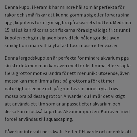
Denna kupol i keramik har mindre hål som är perfekta för
räkor och små fiskar att kunna gömma sig eller förvara sina
ägg, kupolens form gör sig bra på akvariets botten. Med sina
15 hål så kan räkorna och fiskarna röra sig väldigt fritt runt i
kupolen och gör sig även bra vid lek, hålen gör det även
smidigt om man vill knyta fast t.ex. mossa eller växter.
Denna lergodskupolen är perfekta för mindre akvarium pga
sin storlek men man kan även med fördel limma eller stapla
flera grottor mot varandra för ett mer unikt utseende, även
mossa kan man limma fast på grottorna för ett mer
naturligt utseende och på grund av sin porösa yta trivs
mossa bra på dessa grottor. Använder du lim är det viktigt
att använda ett lim som är anpassat efter akvarium och
dessa kan ni också köpa hos Akvarieimporten. Kan även med
fördel användas till aquascaping.
Påverkar inte vattnets kvalité eller PH-värde och är enkla att