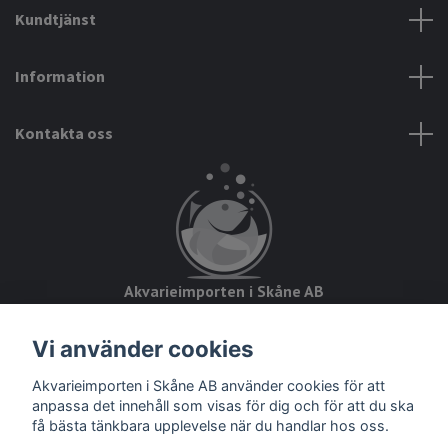
Kundtjänst
Information
Kontakta oss
Akvarieimporten i Skåne AB
Hörjavägen 2
Vi använder cookies
28234 Tyringe
Akvarieimporten i Skåne AB använder cookies för att
Org.nr: 559093-8832
anpassa det innehåll som visas för dig och för att du ska
få bästa tänkbara upplevelse när du handlar hos oss.