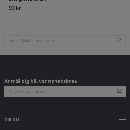
99 kr
5
Anmäl dig till vår nyhetsbrev
Om oss