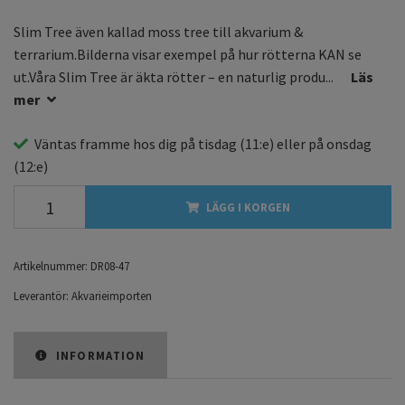
Slim Tree även kallad moss tree till akvarium &
terrarium.Bilderna visar exempel på hur rötterna KAN se
ut.Våra Slim Tree är äkta rötter – en naturlig produ...
Läs
mer
Väntas framme hos dig på
tisdag
(11:e) eller på
onsdag
(12:e)
LÄGG I KORGEN
Artikelnummer:
DR08-47
Leverantör:
Akvarieimporten
INFORMATION