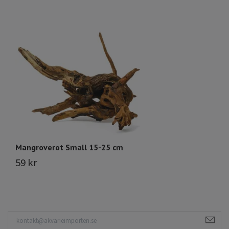
Mangroverot Small 15-25 cm
H
59 kr
Sl