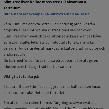
Slim Tree även kallad moss tree till akvarium &
terrarium.
Bilderna visar exempel på hur rötterna KAN se ut.
Våra Slim Tree är äkta rötter – en naturlig produkt från
tropiska eller subtropiska kustregioner världen över.
Slim Tree är en idealisk dekoration som kan användas både
som gömställe, lekplats och viloplats för akvariefiskar. I
terrarier fungerar den utmärkt som klätterträd för ödlor och
andra reptiler.
Du kan med fördel fästa mossa på topparna för att ge en
illusion av ett riktigt träd i ditt akvarium.
Viktigt att tänka på:
Tvätta alltid av Slim Tree noggrant med kallt vatten innan
den placeras i akvariet eller terrariet.
För att minska risken för missfärgning av akvarievattnet
rekommenderar vi att du blötlägger Slim Tree i en hink med