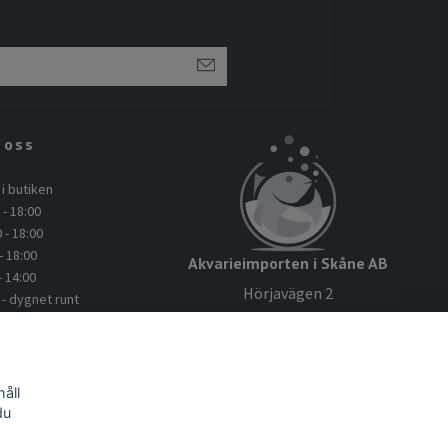
 oss
i butiken
- 18:00
 - 18:00
- 18:00
Akvarieimporten i Skåne AB
- 14:00
Hörjavägen 2
 dygnet runt
28234 Tyringe
: 045112114
Org.nr: 559093-8832
kvarieimporten.se
åll
du