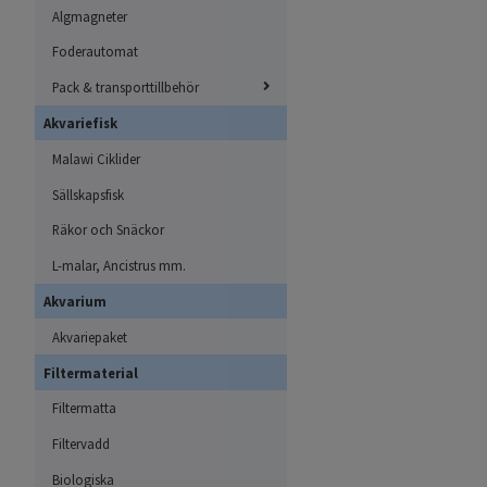
Algmagneter
Foderautomat
Pack & transporttillbehör
Akvariefisk
Malawi Ciklider
Sällskapsfisk
Räkor och Snäckor
L-malar, Ancistrus mm.
Akvarium
Akvariepaket
Filtermaterial
Filtermatta
Filtervadd
Biologiska