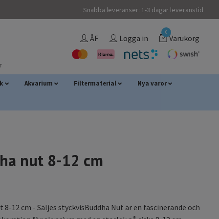
Snabba leveranser: 1-3 dagar leveranstid
0
ÅF
Logga in
Varukorg
r
sk
Akvarium
Filtermaterial
Nya varor
ha nut 8-12 cm
 8-12 cm - Säljes styckvisBuddha Nut är en fascinerande och