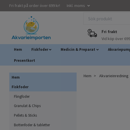
Fri frakt på order över 699 kr!
Inkl. moms
Fri frakt
Vid köp över 699
Hem
Fiskfoder
Medicin & Preparat
Akvariepump
Presentkort
Hem
Akvarieinredning
Hem
Fiskfoder
Flingfoder
Granulat & Chips
Pellets & Sticks
Bottenfoder & tabletter