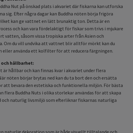
ddha Nut på önskad plats i akvariet där fiskarna kan utforska
a sig. Efter några dagar kan Buddha nöten börja frigöra
vilket kan ge vattnet en lätt brunaktig ton. Detta är en
rocess och kan vara fördelaktigt för fiskar som trivs i mjukare
urt vatten, såsom vissa tropiska arter från Asien och
. Om du vill undvika att vattnet blir alltför mörkt kan du
 eller använda ett kolfilter för att reducera färgningen.
 och hållbarhet:
 är hållbar och kan finnas kvar i akvariet under flera
är nöten börjar brytas ned kan du ta bort den och ersätta
r att bevara den estetiska och funktionella miljön. För bästa
an flera Buddha Nuts i olika storlekar användas för att skapa
d och naturlig livsmiljö som efterliknar fiskarnas naturliga
en naturlig dekoration som är både visuellt tilltalande och