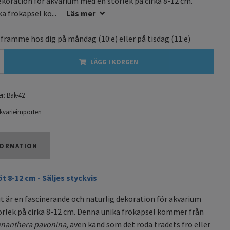
ekoration för akvarium med en storlek på cirka 8-12 cm.
a frökapsel ko...
Läs mer
 framme hos dig på
måndag
(10:e) eller på
tisdag
(11:e)
LÄGG I KORGEN
r:
Bak-42
kvarieimporten
ORMATION
t 8-12 cm - Säljes styckvis
 är en fascinerande och naturlig dekoration för akvarium
rlek på cirka 8-12 cm. Denna unika frökapsel kommer från
nanthera pavonina
, även känd som det röda trädets frö eller