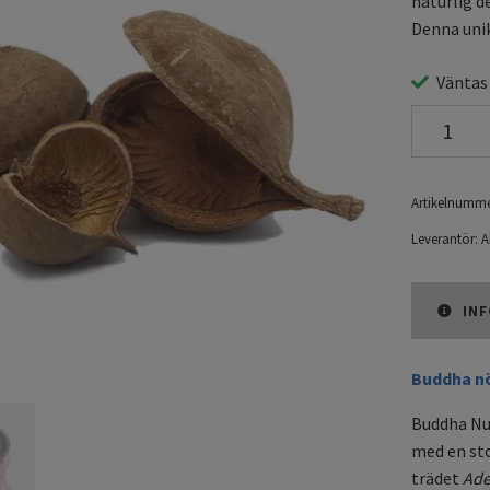
naturlig d
Denna unik
Väntas
Artikelnumme
Leverantör:
A
INF
Buddha nö
Buddha Nut
med en sto
trädet
Ade