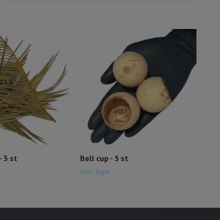
Lotu
129
- 3 st
Bell cup - 5 st
Slut i lager