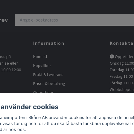
rev
Information
Kontakta
oss på
Kontakt
Öppetider 
en.se
eller
Onsdag 11:00 
Köpvillkor
 10:00-12:00
Torsdag 11:00
Frakt & Leverans
Fredag 11:00 
Lördag 11:00 
Priser & betalning
Webbshopen -
Öppettider
Kundtjänst
Om oss
 använder cookies
kontakt@a
Blogg
Facebook
arieimporten i Skåne AB använder cookies för att anpassa det inneh
Returnera
 visas för dig och för att du ska få bästa tänkbara upplevelse när 
dlar hos oss.