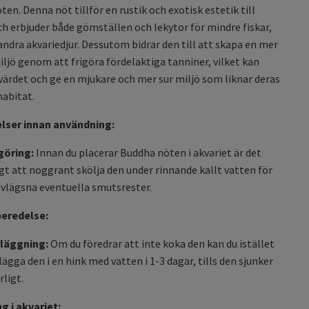
en. Denna nöt tillför en rustik och exotisk estetik till
ch erbjuder både gömställen och lekytor för mindre fiskar,
andra akvariedjur. Dessutom bidrar den till att skapa en mer
iljö genom att frigöra fördelaktiga tanniner, vilket kan
ärdet och ge en mjukare och mer sur miljö som liknar deras
habitat.
lser innan användning:
göring:
Innan du placerar Buddha nöten i akvariet är det
igt att noggrant skölja den under rinnande kallt vatten för
avlägsna eventuella smutsrester.
beredelse:
läggning:
Om du föredrar att inte koka den kan du istället
lägga den i en hink med vatten i 1-3 dagar, tills den sjunker
rligt.
g i akvariet: