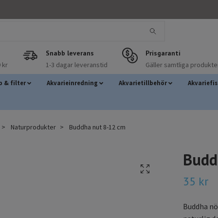
Snabb leverans
Prisgaranti
 kr
1-3 dagar leveranstid
Gäller samtliga produkte
 & filter
Akvarieinredning
Akvarietillbehör
Akvariefi
Naturprodukter
Buddha nut 8-12 cm
Budd
35 kr
Buddha nöt