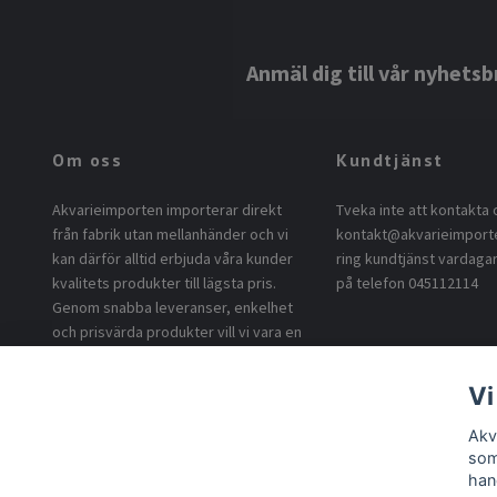
Anmäl dig till vår nyhetsb
Om oss
Kundtjänst
Akvarieimporten importerar direkt
Tveka inte att kontakta 
från fabrik utan mellanhänder och vi
kontakt@akvarieimport
kan därför alltid erbjuda våra kunder
ring kundtjänst vardagar
kvalitets produkter till lägsta pris.
på telefon 045112114
Genom snabba leveranser, enkelhet
och prisvärda produkter vill vi vara en
uppskattad leverantör till våra
kunder.
Vi
Akv
som
han