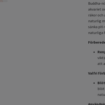
Buddha-nöt
akvariet o
räkor och 
naturlig m
sänka pH-v
naturliga 
Förberede
Ren
vikt
att 
Valfri för
Blöt
blöt
natu
Användnin