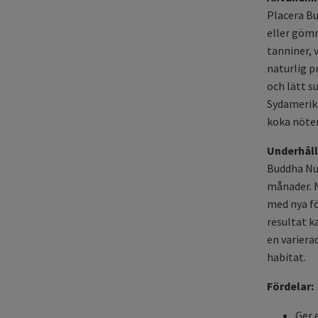
Placera Bu
eller gömm
tanniner, 
naturlig p
och lätt s
Sydamerika
koka nöten
Underhåll
Buddha Nut
månader. N
med nya fö
resultat k
en variera
habitat.
Fördelar:
Ger 