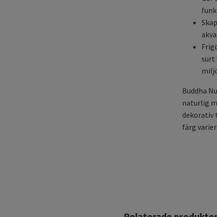
funk
Skap
akva
Frig
surt 
milj
Buddha Nut
naturlig m
dekorativ 
färg varier