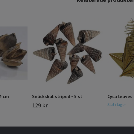
4 cm
Snäckskal striped - 5 st
Cyca leaves 
129 kr
Slut i lager