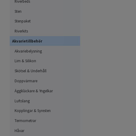
Riverbeds
Sten
Stenpaket
Riverkits
Akvarietillbehör
Akvariebelysning
Lim & Silikon
Skötsel & Underhåll
Doppvärmare
Äggkläckare & Yngelkar
Luftslang
Kopplingar & Syresten
Termometrar
Håvar