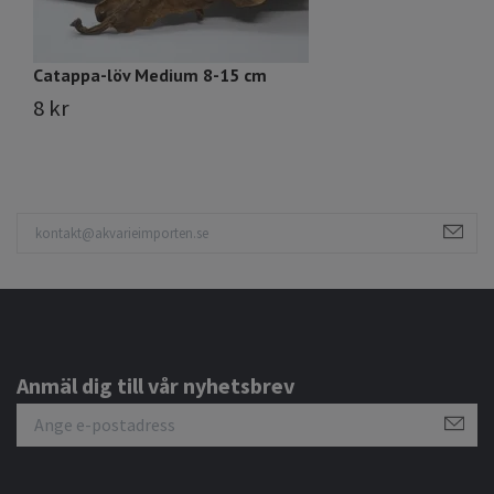
Catappa-löv Medium 8-15 cm
S
8 kr
1
Anmäl dig till vår nyhetsbrev