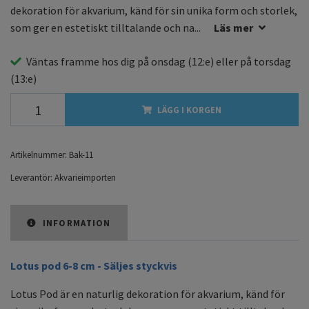
dekoration för akvarium, känd för sin unika form och storlek,
som ger en estetiskt tilltalande och na...
Läs mer
Väntas framme hos dig på
onsdag
(12:e) eller på
torsdag
(13:e)
LÄGG I KORGEN
Artikelnummer:
Bak-11
Leverantör:
Akvarieimporten
INFORMATION
Lotus pod 6-8 cm - Säljes styckvis
Lotus Pod är en naturlig dekoration för akvarium, känd för