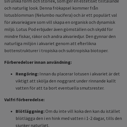
sin unika form och storlek, som ger en estetiskt tilltalande
och naturlig look. Denna frökapsel kommer från
lotusblomman (Nelumbo nucifera) och är ett populärt val
för akvarieägare som vill skapa en organisk och dynamisk
miljö. Lotus Pod erbjuder även gömställen och skydd för
mindre fiskar, räkor och andra akvariedjur. Den gynnar den
naturliga miljön i akvariet genom att efterlikna
bottenstrukturer i tropiska och subtropiska biotoper.
Förberedelser innan användning:
Rengöring:
Innan du placerar lotusen i akvariet är det
viktigt att skölja den noggrant under rinnande kallt
vatten för att ta bort eventuella smutsrester.
Valfri förberedelse:
Blötläggning:
Om du inte vill koka den kan du istället
blötlägga den i en hink med vatten i 1-2 dagar, tills den
sjunker naturligt.