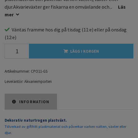
djur.Akvarieväxter ger fiskarna en omväxlande och...
Läs
mer
Väntas framme hos dig på
tisdag
(11:e) eller på
onsdag
(12:e)
LÄGG I KORGEN
Artikelnummer:
CPO11-GS
Leverantör:
Akvarieimporten
INFORMATION
Dekorativ naturtrogen plastväxt.
Tillverkad av giftfritt plastmaterial och påverkar varken vatten, växter eller
djur.