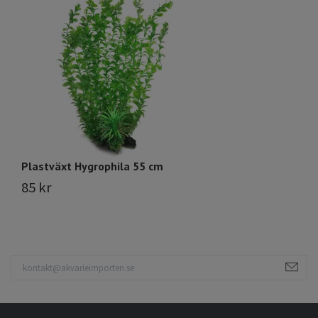
Plastväxt Hygrophila 55 cm
Pl
85 kr
9