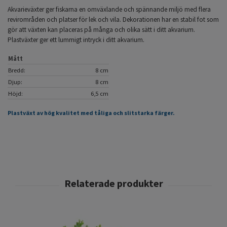
Akvarieväxter ger fiskarna en omväxlande och spännande miljö med flera
revirområden och platser för lek och vila. Dekorationen har en stabil fot som
gör att växten kan placeras på många och olika sätt i ditt akvarium.
Plastväxter ger ett lummigt intryck i ditt akvarium.
Mått
Bredd:
8 cm
Djup:
8 cm
Höjd:
6,5 cm
Plastväxt av hög kvalitet med tåliga och slitstarka färger.