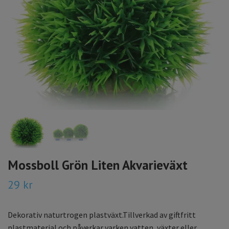
Mossboll Grön Liten Akvarieväxt
29 kr
Dekorativ naturtrogen plastväxt.Tillverkad av giftfritt
plastmaterial och påverkar varken vatten, växter eller