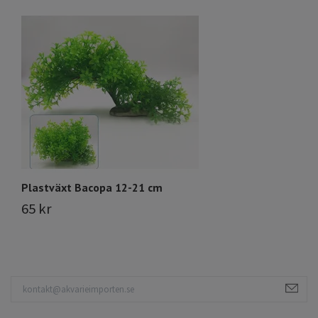
Plastväxt Bacopa 12-21 cm
Pl
65 kr
8