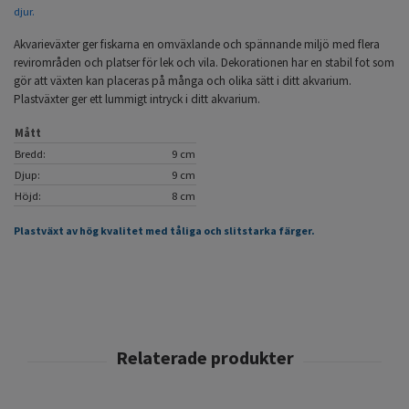
djur.
Akvarieväxter ger fiskarna en omväxlande och spännande miljö med flera
revirområden och platser för lek och vila. Dekorationen har en stabil fot som
gör att växten kan placeras på många och olika sätt i ditt akvarium.
Plastväxter ger ett lummigt intryck i ditt akvarium.
Mått
Bredd:
9 cm
Djup:
9 cm
Höjd:
8 cm
Plastväxt av hög kvalitet med tåliga och slitstarka färger.