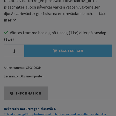
Dekorativ naturtrogen plastväxt.Tillverkad av giftfritt
plastmaterial och påverkar varken vatten, växter eller
djur.Akvarieväxter ger fiskarna en omväxlande och...
Läs
mer
Väntas framme hos dig på
tisdag
(11:e) eller på
onsdag
(12:e)
LÄGG I KORGEN
Artikelnummer:
CPO120OM
Leverantör:
Akvarieimporten
INFORMATION
Dekorativ naturtrogen plastväxt.
Tillverkad av giftfritt plastmaterial och påverkar varken vatten, växter eller