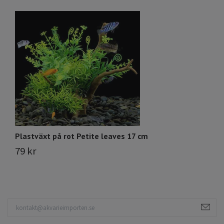
Plastväxt på rot Petite leaves 17 cm
Pl
79 kr
7