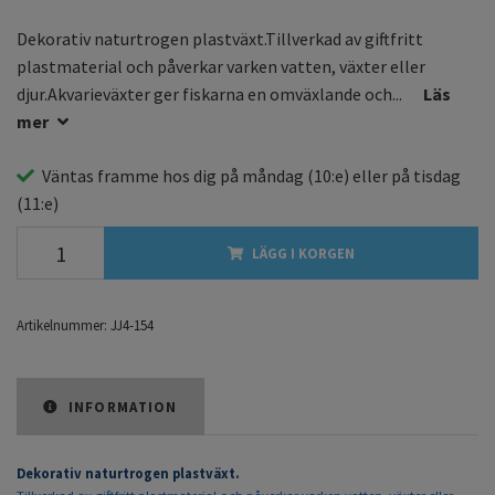
Dekorativ naturtrogen plastväxt.Tillverkad av giftfritt
plastmaterial och påverkar varken vatten, växter eller
djur.Akvarieväxter ger fiskarna en omväxlande och...
Läs
mer
Väntas framme hos dig på
måndag
(10:e) eller på
tisdag
(11:e)
LÄGG I KORGEN
Artikelnummer:
JJ4-154
INFORMATION
Dekorativ naturtrogen plastväxt.