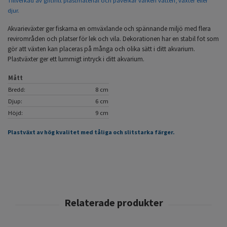
Tillverkad av giftfritt plastmaterial och påverkar varken vatten, växter eller
djur.
Akvarieväxter ger fiskarna en omväxlande och spännande miljö med flera
revirområden och platser för lek och vila. Dekorationen har en stabil fot som
gör att växten kan placeras på många och olika sätt i ditt akvarium.
Plastväxter ger ett lummigt intryck i ditt akvarium.
Mått
Bredd:
8 cm
Djup:
6 cm
Höjd:
9 cm
Plastväxt av hög kvalitet med tåliga och slitstarka färger.