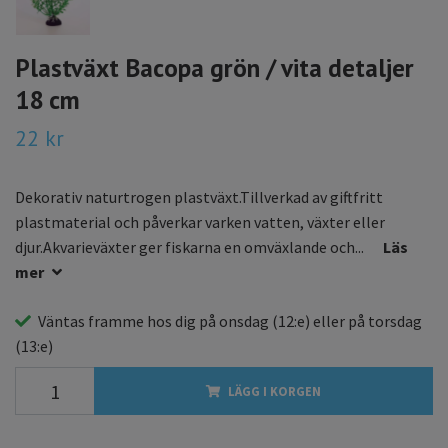
Plastväxt Bacopa grön / vita detaljer
18 cm
22 kr
Dekorativ naturtrogen plastväxt.Tillverkad av giftfritt
plastmaterial och påverkar varken vatten, växter eller
djur.Akvarieväxter ger fiskarna en omväxlande och...
Läs
mer
Väntas framme hos dig på
onsdag
(12:e) eller på
torsdag
(13:e)
LÄGG I KORGEN