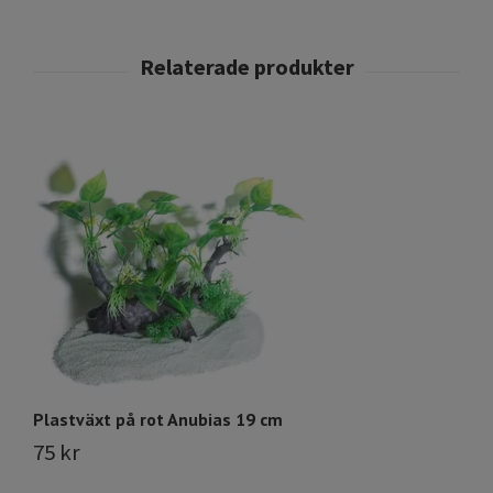
Plastväxt på rot Anubias 19 cm
Pl
75 kr
5