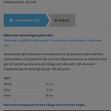
Artikelnummer:
JJ8-1540
INFORMATION
VIDEO
Dekorativ naturtrogen plastväxt.
Tillverkad av giftfritt plastmaterial och påverkar varken vatten, växter eller
djur.
Akvarieväxter ger fiskarna en omväxlande och spännande miljö med flera
revirområden och platser för lek och vila. Dekorationen har en stabil fot som
gör att växten kan placeras på många och olika sätt i ditt akvarium.
Plastväxter ger ett lummigt intryck i ditt akvarium.
Mått
Bredd:
11 cm
Djup:
8 cm
Höjd:
18 cm
Plastväxt av hög kvalitet med tåliga och slitstarka färger.