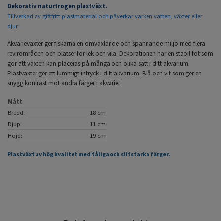
Dekorativ naturtrogen plastväxt.
Tillverkad av giftfritt plastmaterial och påverkar varken vatten, växter eller
djur.
Akvarieväxter ger fiskarna en omväxlande och spännande miljö med flera
revirområden och platser för lek och vila. Dekorationen har en stabil fot som
gör att växten kan placeras på många och olika sätt i ditt akvarium.
Plastväxter ger ett lummigt intryck i ditt akvarium. Blå och vit som ger en
snygg kontrast mot andra färger i akvariet.
Mått
Bredd:
18 cm
Djup:
11 cm
Höjd:
19 cm
Plastväxt av hög kvalitet med tåliga och slitstarka färger.