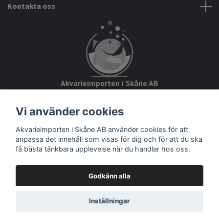
Kontakta oss
Akvarieimporten i Skåne AB
Hörjavägen 2
Vi använder cookies
28234 Tyringe
Akvarieimporten i Skåne AB använder cookies för att
Org.nr: 559093-8832
anpassa det innehåll som visas för dig och för att du ska
få bästa tänkbara upplevelse när du handlar hos oss.
Godkänn alla
© 2026 Akvarieimporten
Inställningar