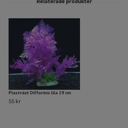
Plastväxt Difformis lila 29 cm
P
55 kr
3