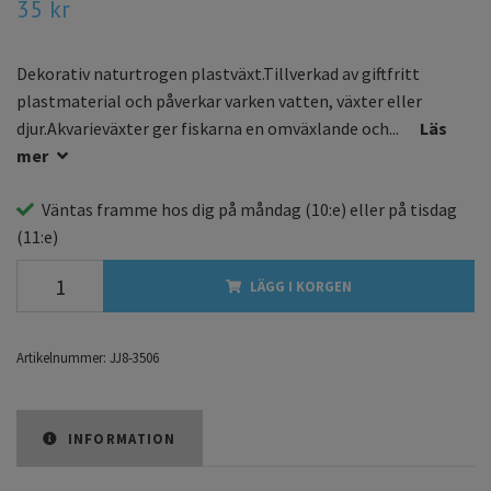
35 kr
Dekorativ naturtrogen plastväxt.Tillverkad av giftfritt
plastmaterial och påverkar varken vatten, växter eller
djur.Akvarieväxter ger fiskarna en omväxlande och...
Läs
mer
Väntas framme hos dig på
måndag
(10:e) eller på
tisdag
(11:e)
LÄGG I KORGEN
Artikelnummer:
JJ8-3506
INFORMATION