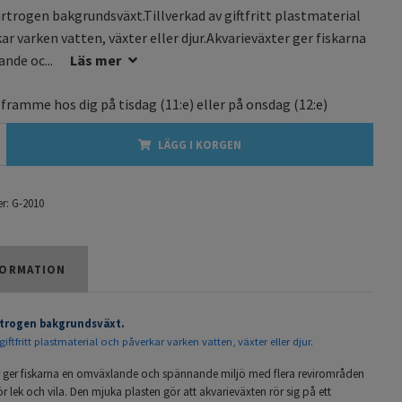
urtrogen bakgrundsväxt.Tillverkad av giftfritt plastmaterial
ar varken vatten, växter eller djur.Akvarieväxter ger fiskarna
nde oc...
Läs mer
 framme hos dig på
tisdag
(11:e) eller på
onsdag
(12:e)
LÄGG I KORGEN
r:
G-2010
ORMATION
rtrogen bakgrundsväxt.
giftfritt plastmaterial och påverkar varken vatten, växter eller djur.
r ger fiskarna en omväxlande och spännande miljö med flera revirområden
ör lek och vila. Den mjuka plasten gör att akvarieväxten rör sig på ett