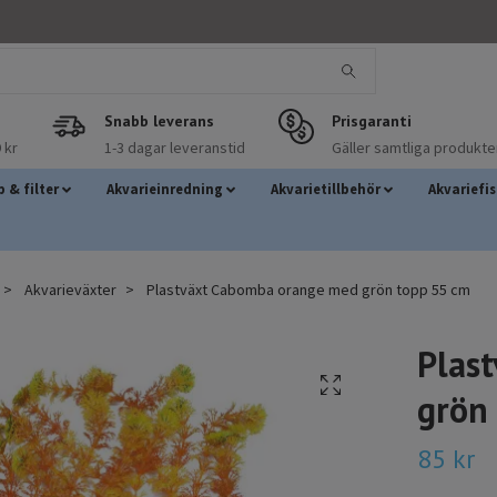
Snabb leverans
Prisgaranti
 kr
1-3 dagar leveranstid
Gäller samtliga produkte
 & filter
Akvarieinredning
Akvarietillbehör
Akvariefi
Akvarieväxter
Plastväxt Cabomba orange med grön topp 55 cm
Plas
grön
85 kr