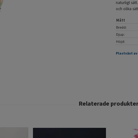
naturligt sät
och olika sätt
Mått
Bredd:
Djup:
Höjd:
Plastväxt av