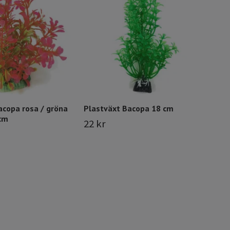
19 
35 
acopa rosa / gröna
Plastväxt Bacopa 18 cm
 cm
22 kr