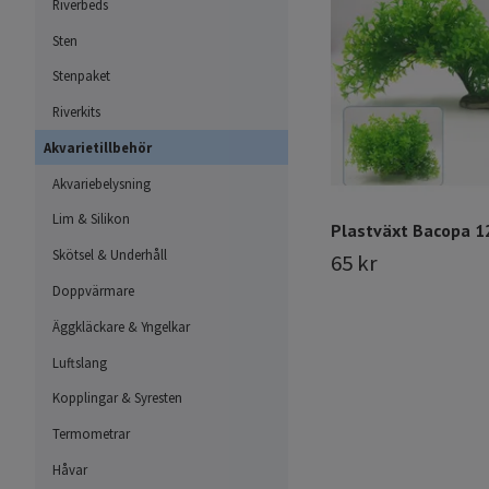
Riverbeds
Sten
Stenpaket
Riverkits
Akvarietillbehör
Akvariebelysning
Lim & Silikon
Plastväxt Bacopa 1
Skötsel & Underhåll
65 kr
Doppvärmare
Äggkläckare & Yngelkar
Luftslang
Kopplingar & Syresten
Termometrar
Håvar