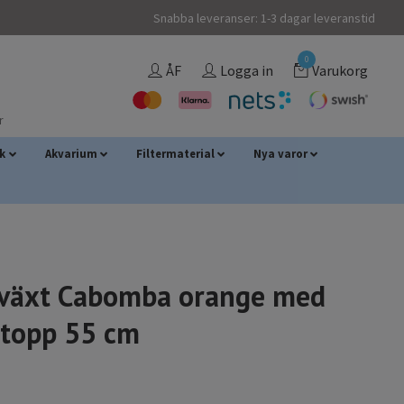
Snabba leveranser: 1-3 dagar leveranstid
0
ÅF
Logga in
Varukorg
r
sk
Akvarium
Filtermaterial
Nya varor
tväxt Cabomba orange med
 topp 55 cm