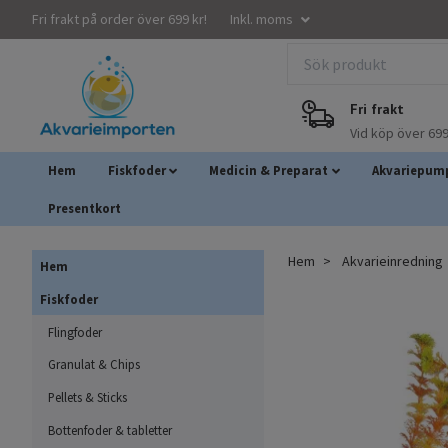
Fri frakt på order över 699 kr!
Inkl. moms
Fri frakt
Vid köp över 699
Hem
Fiskfoder
Medicin & Preparat
Akvariepump
Presentkort
Hem
Akvarieinredning
Hem
Fiskfoder
Flingfoder
Granulat & Chips
Pellets & Sticks
Bottenfoder & tabletter