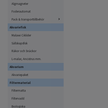
Algmagneter
Foderautomat
Pack & transporttillbehör
Akvariefisk
Malawi Ciklider
Sällskapsfisk
Räkor och Snäckor
L-malar, Ancistrus mm.
Akvarium
Akvariepaket
Filtermaterial
Filtermatta
Filtervadd
Biologiska