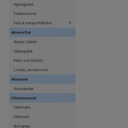
Algmagneter
Foderautomat
Pack & transporttillbehör
Akvariefisk
Malawi Ciklider
Sällskapsfisk
Räkor och Snäckor
L-malar, Ancistrus mm.
Akvarium
Akvariepaket
Filtermaterial
Filtermatta
Filtervadd
Biologiska