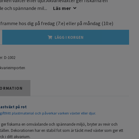
arken växter eller djur.Akvarieväxter ger fiskarna en
e och spännande mil...
Läs mer
 framme hos dig på
fredag
(7:e) eller på
måndag
(10:e)
LÄGG I KORGEN
r:
D-1002
kvarieimporten
ORMATION
lastväxt på rot
giftfritt plastmaterial och påverkar varken växter eller djur.
r ger fiskarna en omväxlande och spännande miljö, bryter av revir och
llen. Dekorationen har en stabil fot som är täckt med växter som ger ett
ck i ditt akvarium.