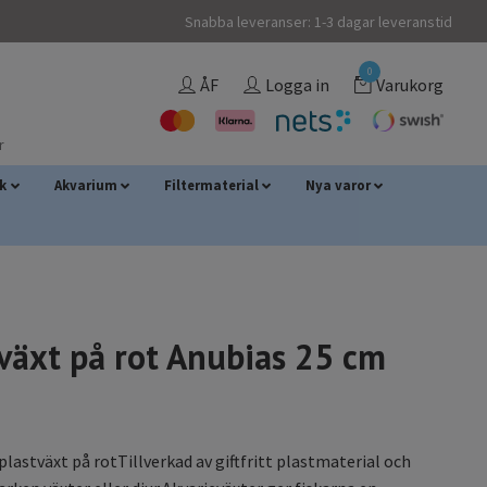
Snabba leveranser: 1-3 dagar leveranstid
0
ÅF
Logga in
Varukorg
r
sk
Akvarium
Filtermaterial
Nya varor
växt på rot Anubias 25 cm
plastväxt på rotTillverkad av giftfritt plastmaterial och