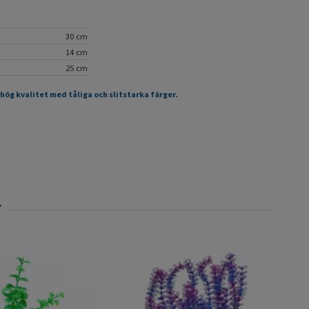
30 cm
14 cm
25 cm
 hög kvalitet med tåliga och slitstarka färger.
Moss
29 