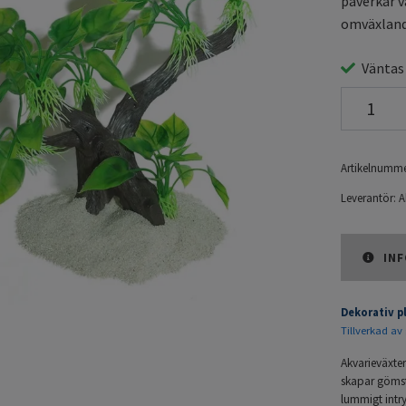
påverkar v
omväxland
Väntas
Artikelnumme
Leverantör:
A
INF
Dekorativ p
Tillverkad av 
Akvarieväxte
skapar gömstä
lummigt intry