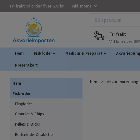
Fri frakt på order över 699 kr!
Inkl. moms
Fri frakt
Vid köp över 699
Hem
Fiskfoder
Medicin & Preparat
Akvariepump
Presentkort
Hem
Akvarieinredning
Hem
Fiskfoder
Flingfoder
Granulat & Chips
Pellets & Sticks
Bottenfoder & tabletter