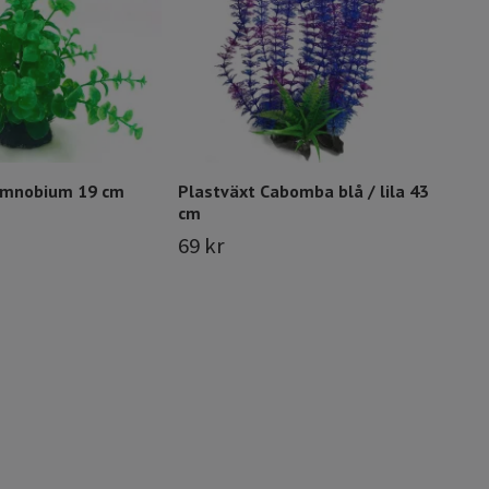
Limnobium 19 cm
Plastväxt Cabomba blå / lila 43
cm
69 kr