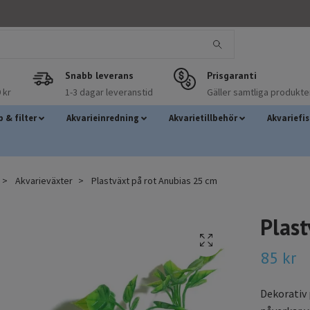
Snabb leverans
Prisgaranti
 kr
1-3 dagar leveranstid
Gäller samtliga produkte
 & filter
Akvarieinredning
Akvarietillbehör
Akvariefi
Akvarieväxter
Plastväxt på rot Anubias 25 cm
Plast
85 kr
Dekorativ 