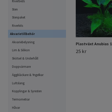
Riverbeds
Sten
Stenpaket
Riverkits
Akvarietillbehör
Akvariebelysning
Plastväxt Anubias 
25 kr
Lim & Silikon
Skötsel & Underhåll
Doppvärmare
Äggkläckare & Yngelkar
Luftslang
Kopplingar & Syresten
Termometrar
Håvar