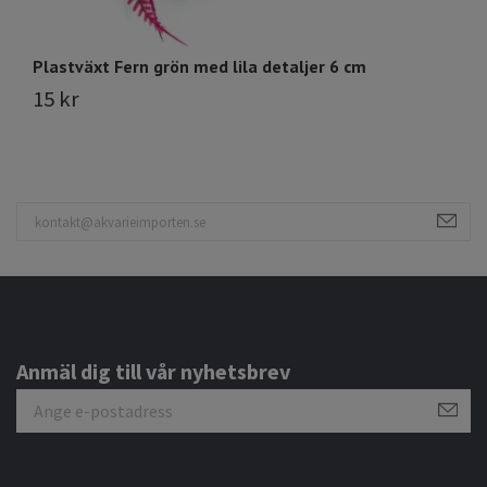
Plastväxt Fern grön med lila detaljer 6 cm
Pl
15 kr
6
Anmäl dig till vår nyhetsbrev