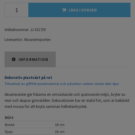
LÄGG I KORGEN
Artikelnummer:
JJ-331739
Leverantör:
Akvarieimporten
INFORMATION
Dekorativ plastväxt på rot
Tillverkad av giftfritt plastmaterial och påverkar varken växter eller djur.
Akvarieväxter ger fiskarna en omväxlande och spännande miljö, bryter av
revir och skapar gömställen. Dekorationen har en stabil fot, som är beklädd
med mossa för att knyta samman helhetsintrycket.
Mått
Bredd:
18 cm
Djup:
16 cm