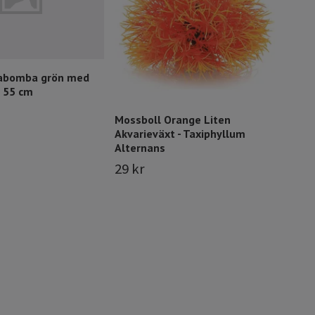
69 
Cabomba grön med
 55 cm
Mossboll Orange Liten
Akvarieväxt - Taxiphyllum
Alternans
29 kr