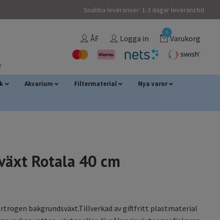
Snabba leveranser: 1-3 dagar leveranstid
0
ÅF
Logga in
Varukorg
r
sk
Akvarium
Filtermaterial
Nya varor
tväxt Rotala 40 cm
urtrogen bakgrundsväxt.Tillverkad av giftfritt plastmaterial