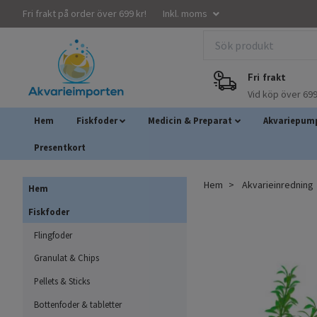
Fri frakt på order över 699 kr!
Inkl. moms
Fri frakt
Vid köp över 699
Hem
Fiskfoder
Medicin & Preparat
Akvariepump
Presentkort
Hem
Akvarieinredning
Hem
Fiskfoder
Flingfoder
Granulat & Chips
Pellets & Sticks
Bottenfoder & tabletter