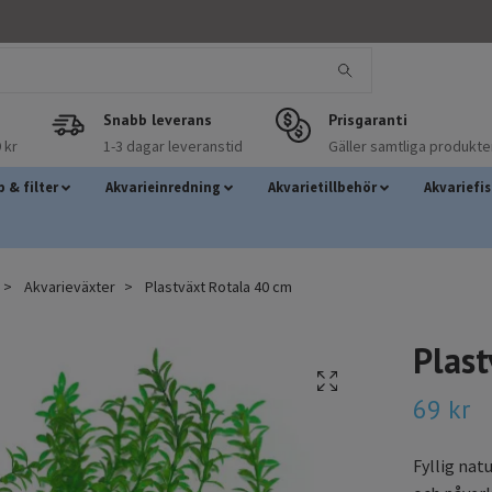
Snabb leverans
Prisgaranti
 kr
1-3 dagar leveranstid
Gäller samtliga produkte
 & filter
Akvarieinredning
Akvarietillbehör
Akvariefi
Akvarieväxter
Plastväxt Rotala 40 cm
Plas
69 kr
Fyllig nat