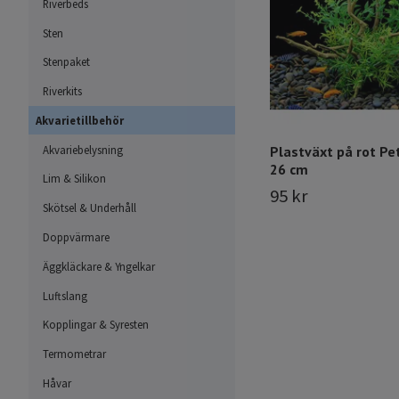
Riverbeds
Sten
Stenpaket
Riverkits
Akvarietillbehör
Plastväxt på rot Pe
Akvariebelysning
26 cm
Lim & Silikon
95 kr
Skötsel & Underhåll
Doppvärmare
Äggkläckare & Yngelkar
Luftslang
Kopplingar & Syresten
Termometrar
Håvar