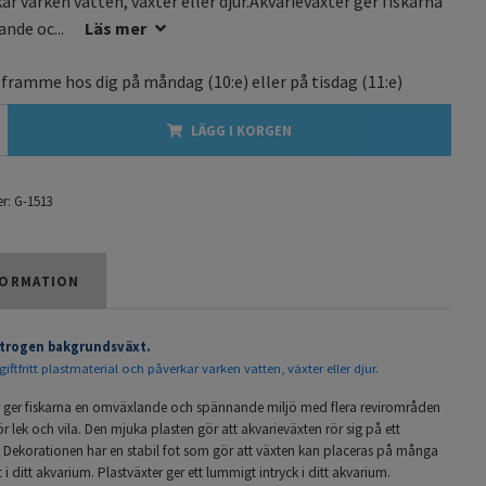
ar varken vatten, växter eller djur.Akvarieväxter ger fiskarna
nde oc...
Läs mer
 framme hos dig på
måndag
(10:e) eller på
tisdag
(11:e)
LÄGG I KORGEN
r:
G-1513
ORMATION
rtrogen bakgrundsväxt.
giftfritt plastmaterial och påverkar varken vatten, växter eller djur.
r ger fiskarna en omväxlande och spännande miljö med flera revirområden
ör lek och vila. Den mjuka plasten gör att akvarieväxten rör sig på ett
t. Dekorationen har en stabil fot som gör att växten kan placeras på många
 i ditt akvarium. Plastväxter ger ett lummigt intryck i ditt akvarium.