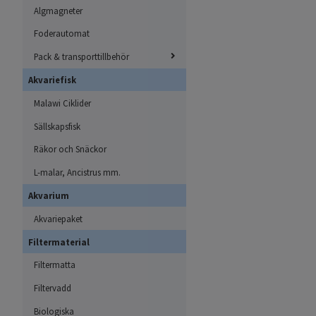
Algmagneter
Foderautomat
Pack & transporttillbehör
Akvariefisk
Malawi Ciklider
Sällskapsfisk
Räkor och Snäckor
L-malar, Ancistrus mm.
Akvarium
Akvariepaket
Filtermaterial
Filtermatta
Filtervadd
Biologiska