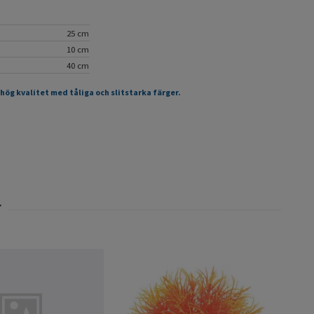
25 cm
10 cm
40 cm
 hög kvalitet med tåliga och slitstarka färger.
Plas
lila