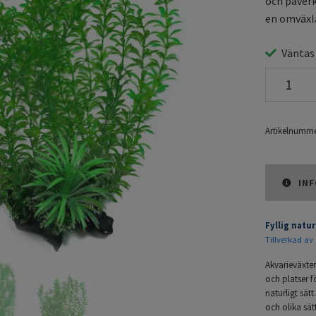
och påverk
en omväxla
Väntas
Artikelnumme
INF
Fyllig natu
Tillverkad av 
Akvarieväxte
och platser f
naturligt sät
och olika sätt