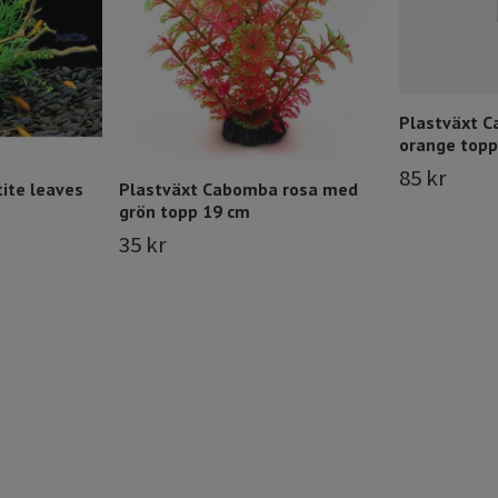
Plastväxt 
orange topp
85 kr
tite leaves
Plastväxt Cabomba rosa med
grön topp 19 cm
35 kr