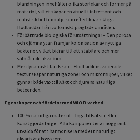
blandningen innehåller olika storlekar och former på
material, vilket skapar en visuellt intressant och
realistisk bottenmiljö som efterliknar riktiga
flodbäddar från vulkaniskt präglade områden.
Förbättrade biologiska förutsättningar – Den porösa
och ojämna ytan främjar kolonisation av nyttiga
bakterier, vilket bidrar till ett stabilare och mer
välmående akvarium.
Mer dynamiskt landskap – Flodbäddens varierade
textur skapar naturliga zoner och mikromiljöer, vilket
gynnar både växttillväxt och djurens naturliga
beteenden.
Egenskaper och fördelar med WIO Riverbed
100 % naturliga material – Inga tillsatser eller
konstgjorda färger. Alla komponenter är noggrant
utvalda för att harmonisera med ett naturligt
akvatiskt ekosystem.