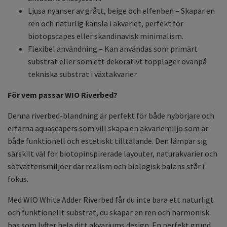
Ljusa nyanser av grått, beige och elfenben – Skapar en
ren och naturlig känsla i akvariet, perfekt för
biotopscapes eller skandinavisk minimalism.
Flexibel användning – Kan användas som primärt
substrat eller som ett dekorativt topplager ovanpå
tekniska substrat i växtakvarier.
För vem passar WIO Riverbed?
Denna riverbed-blandning är perfekt för både nybörjare och
erfarna aquascapers som vill skapa en akvariemiljö som är
både funktionell och estetiskt tilltalande. Den lämpar sig
särskilt väl för biotopinspirerade layouter, naturakvarier och
sötvattensmiljöer där realism och biologisk balans står i
fokus.
Med WIO White Adder Riverbed får du inte bara ett naturligt
och funktionellt substrat, du skapar en ren och harmonisk
bas som lyfter hela ditt akvariums design. En perfekt grund