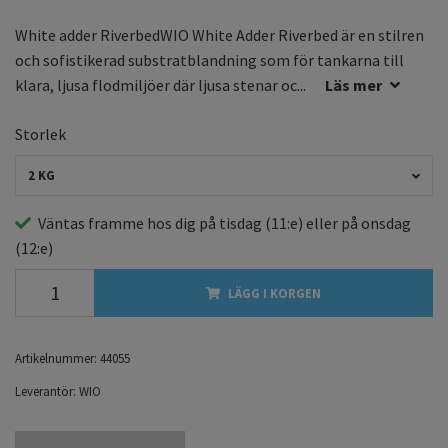
White adder RiverbedWIO White Adder Riverbed är en stilren
och sofistikerad substratblandning som för tankarna till
klara, ljusa flodmiljöer där ljusa stenar oc...
Läs mer
Storlek
2 KG
Väntas framme hos dig på
tisdag
(11:e) eller på
onsdag
(12:e)
LÄGG I KORGEN
Artikelnummer:
44055
Leverantör:
WIO