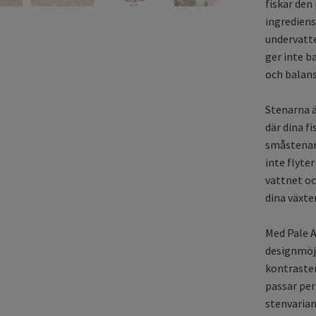
fiskar den
ingrediens
undervatte
ger inte ba
och balan
Stenarna ä
där dina f
småstenarn
inte flyte
vattnet och
dina växter
Med Pale A
designmöjl
kontraster
passar pe
stenvarian