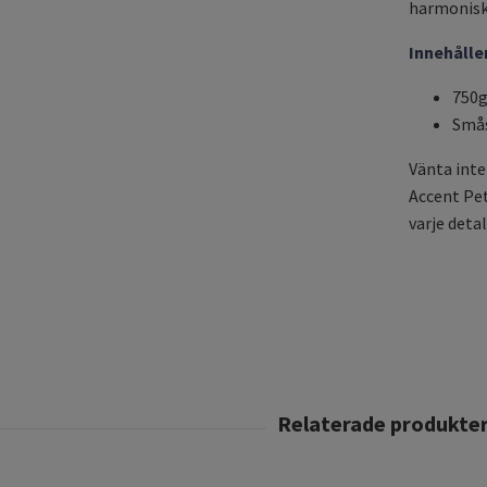
harmonisk
Innehåller
750g
Smås
Vänta inte
Accent Pet
varje detal