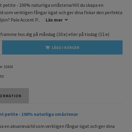
t petite - 100% naturliga småstenarVill du skapa en
ld som verkligen fångar ögat och ger dina fiskar den perfekta
ön? Pale Accent P...
Läs mer
 framme hos dig på
måndag
(10:e) eller på
tisdag
(11:e)
LÄGG I KORGEN
r:
52424
IO
ORMATION
nt petite - 100% naturliga småstenar
apa en akvarievärld som verkligen fångar ögat och ger dina