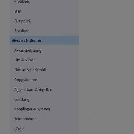
Riverbeds
Sten
Stenpaket
Riverkits
Akvarietillbehör
Akvariebelysning
Lim & Silikon
Skötsel & Underhåll
Doppvärmare
Äggkläckare & Yngelkar
Luftslang
Kopplingar & Syresten
Termometrar
Håvar