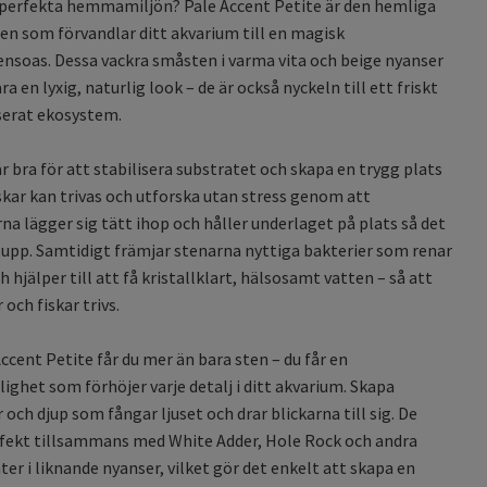
 perfekta hemmamiljön? Pale Accent Petite är den hemliga
en som förvandlar ditt akvarium till en magisk
nsoas. Dessa vackra småsten i varma vita och beige nyanser
ra en lyxig, naturlig look – de är också nyckeln till ett friskt
serat ekosystem.
r bra för att stabilisera substratet och skapa en trygg plats
iskar kan trivas och utforska utan stress genom att
a lägger sig tätt ihop och håller underlaget på plats så det
r upp. Samtidigt främjar stenarna nyttiga bakterier som renar
 hjälper till att få kristallklart, hälsosamt vatten – så att
 och fiskar trivs.
ccent Petite får du mer än bara sten – du får en
ighet som förhöjer varje detalj i ditt akvarium. Skapa
 och djup som fångar ljuset och drar blickarna till sig. De
rfekt tillsammans med White Adder, Hole Rock och andra
ter i liknande nyanser, vilket gör det enkelt att skapa en