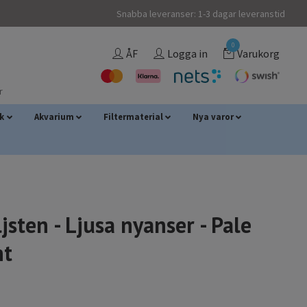
Snabba leveranser: 1-3 dagar leveranstid
0
ÅF
Logga in
Varukorg
r
sk
Akvarium
Filtermaterial
Nya varor
jsten - Ljusa nyanser - Pale
nt