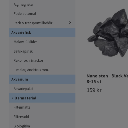
Algmagneter
Foderautomat
Pack & transporttillbehör
Akvariefisk
Malawi Ciklider
Sällskapsfisk
Räkor och Snäckor
L-malar, Ancistrus mm.
Nano sten - Black V
Akvarium
8-15 st
159 kr
Akvariepaket
Filtermaterial
Filtermatta
Filtervadd
Biologiska