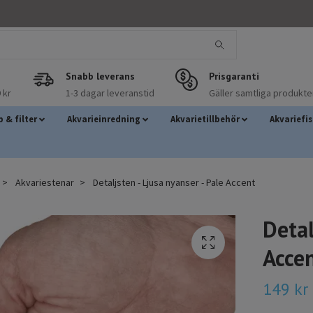
Snabb leverans
Prisgaranti
 kr
1-3 dagar leveranstid
Gäller samtliga produkte
 & filter
Akvarieinredning
Akvarietillbehör
Akvariefi
Akvariestenar
Detaljsten - Ljusa nyanser - Pale Accent
Detal
Acce
149 kr