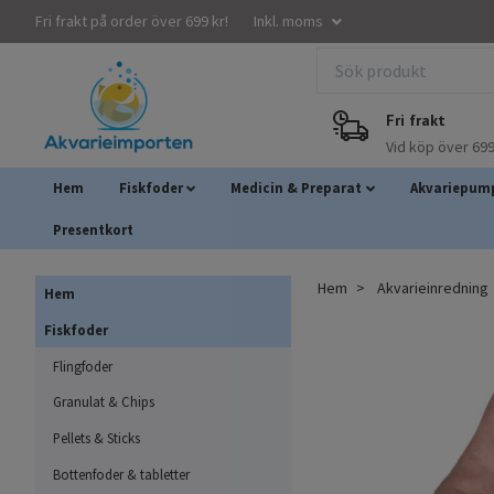
Fri frakt på order över 699 kr!
Inkl. moms
Fri frakt
Vid köp över 699
Hem
Fiskfoder
Medicin & Preparat
Akvariepump
Presentkort
Hem
Akvarieinredning
Hem
Fiskfoder
Flingfoder
Granulat & Chips
Pellets & Sticks
Bottenfoder & tabletter