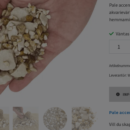
Pale accen
akvarievär
hemmamilj
Väntas
Artikelnumme
Leverantör:
W
INF
Pale acce
Vill du sk