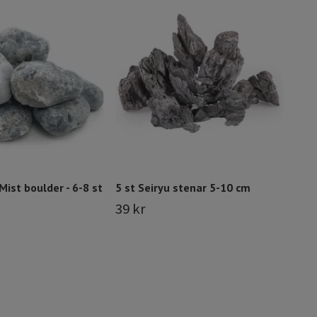
Kalk
1,5 
Slut i
Mist boulder - 6-8 st
5 st Seiryu stenar 5-10 cm
39 kr