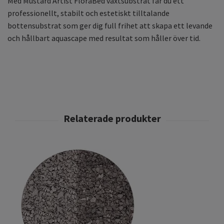
Med Mustard Artist FloraBed växtsubstrat får du ett
professionellt, stabilt och estetiskt tilltalande
bottensubstrat som ger dig full frihet att skapa ett levande
och hållbart aquascape med resultat som håller över tid.