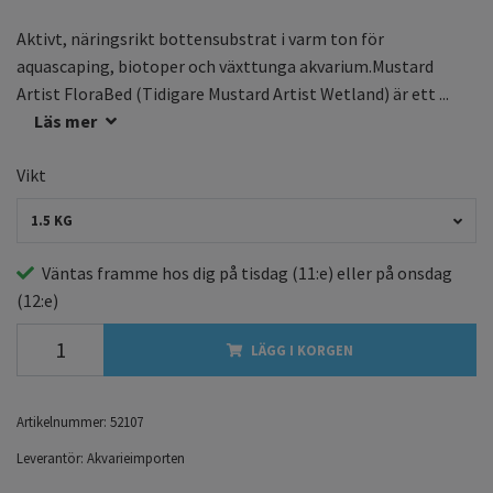
Aktivt, näringsrikt bottensubstrat i varm ton för
aquascaping, biotoper och växttunga akvarium.Mustard
Artist FloraBed (Tidigare Mustard Artist Wetland) är ett ...
Läs mer
Vikt
1.5 KG
Väntas framme hos dig på
tisdag
(11:e) eller på
onsdag
(12:e)
LÄGG I KORGEN
Artikelnummer:
52107
Leverantör:
Akvarieimporten