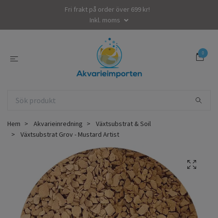
Fri frakt på order över 699 kr!
Inkl. moms
0
Hem
Akvarieinredning
Växtsubstrat & Soil
Växtsubstrat Grov - Mustard Artist