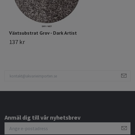
Växtsubstrat Grov - Dark Artist
Vä
137 kr
1
Anmäl dig till vår nyhetsbrev