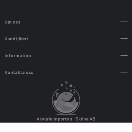
Om oss
Kundtjänst
Information
Kontakta oss
Akvarieimporten i Skåne AB
Hörjavägen 2