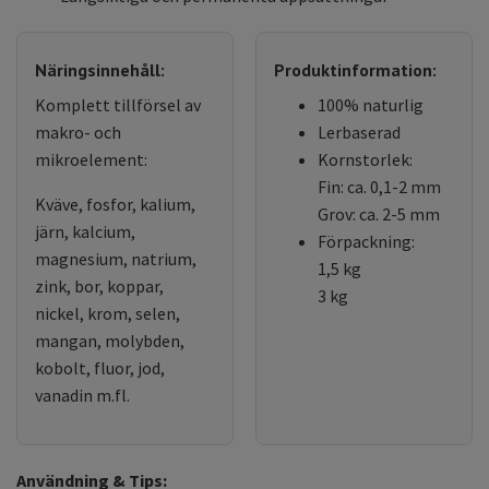
Näringsinnehåll:
Produktinformation:
Komplett tillförsel av
100% naturlig
makro- och
Lerbaserad
mikroelement:
Kornstorlek:
Fin: ca. 0,1-2 mm
Kväve, fosfor, kalium,
Grov: ca. 2-5 mm
järn, kalcium,
Förpackning:
magnesium, natrium,
1,5 kg
zink, bor, koppar,
3 kg
nickel, krom, selen,
mangan, molybden,
kobolt, fluor, jod,
vanadin m.fl.
Användning & Tips: