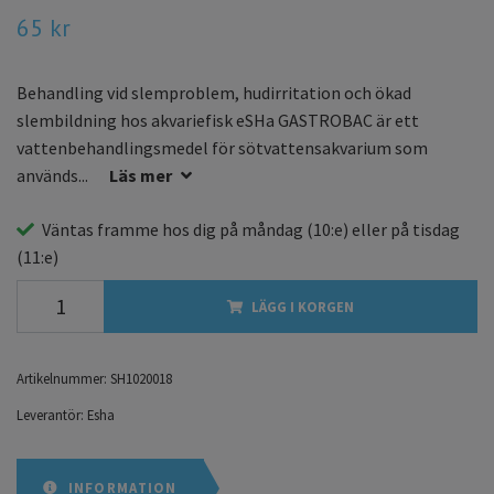
65 kr
Behandling vid slemproblem, hudirritation och ökad
slembildning hos akvariefisk eSHa GASTROBAC är ett
vattenbehandlingsmedel för sötvattensakvarium som
används...
Läs mer
Väntas framme hos dig på
måndag
(10:e) eller på
tisdag
(11:e)
LÄGG I KORGEN
Artikelnummer:
SH1020018
Leverantör:
Esha
INFORMATION