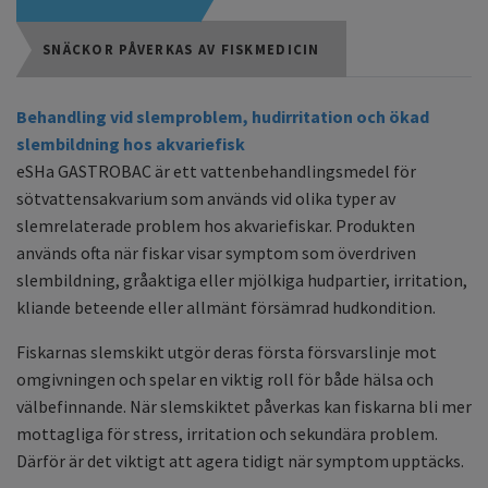
SNÄCKOR PÅVERKAS AV FISKMEDICIN
Behandling vid slemproblem, hudirritation och ökad
slembildning hos akvariefisk
eSHa GASTROBAC är ett vattenbehandlingsmedel för
sötvattensakvarium som används vid olika typer av
slemrelaterade problem hos akvariefiskar. Produkten
används ofta när fiskar visar symptom som överdriven
slembildning, gråaktiga eller mjölkiga hudpartier, irritation,
kliande beteende eller allmänt försämrad hudkondition.
Fiskarnas slemskikt utgör deras första försvarslinje mot
omgivningen och spelar en viktig roll för både hälsa och
välbefinnande. När slemskiktet påverkas kan fiskarna bli mer
mottagliga för stress, irritation och sekundära problem.
Därför är det viktigt att agera tidigt när symptom upptäcks.