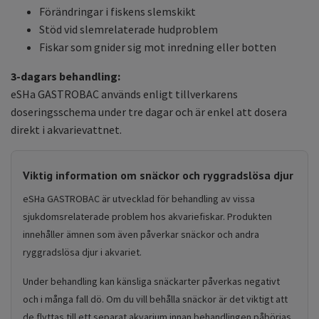
Förändringar i fiskens slemskikt
Stöd vid slemrelaterade hudproblem
Fiskar som gnider sig mot inredning eller botten
3-dagars behandling:
eSHa GASTROBAC används enligt tillverkarens
doseringsschema under tre dagar och är enkel att dosera
direkt i akvarievattnet.
Viktig information om snäckor och ryggradslösa djur
eSHa GASTROBAC är utvecklad för behandling av vissa
sjukdomsrelaterade problem hos akvariefiskar. Produkten
innehåller ämnen som även påverkar snäckor och andra
ryggradslösa djur i akvariet.
Under behandling kan känsliga snäckarter påverkas negativt
och i många fall dö. Om du vill behålla snäckor är det viktigt att
de flyttas till ett separat akvarium innan behandlingen påbörjas.