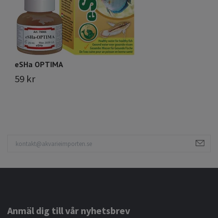
eSHa OPTIMA
S
&
59 kr
1
Anmäl dig till vår nyhetsbrev