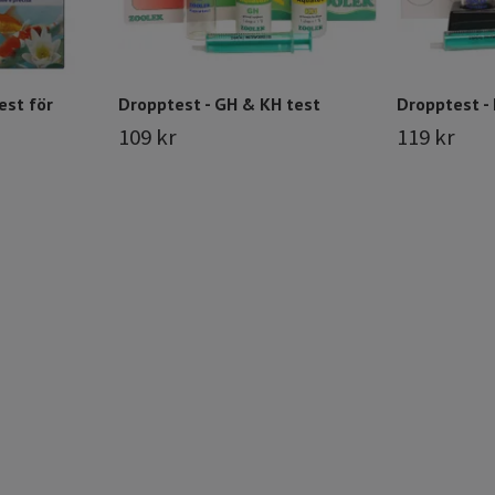
est för
Dropptest - GH & KH test
Dropptest - 
109 kr
119 kr