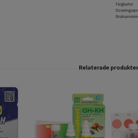
Färgkartor
Doseringsspr
Bruksanvisn