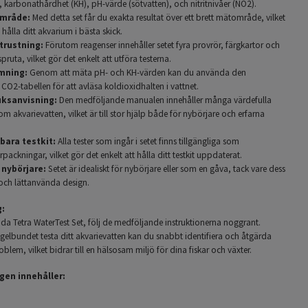
 karbonathårdhet (KH), pH-värde (sötvatten), och nitritnivåer (NO2).
område:
Med detta set får du exakta resultat över ett brett mätområde, vilket
tt hålla ditt akvarium i bästa skick.
trustning:
Förutom reagenser innehåller setet fyra provrör, färgkartor och
pruta, vilket gör det enkelt att utföra testerna.
mning:
Genom att mäta pH- och KH-värden kan du använda den
O2-tabellen för att avläsa koldioxidhalten i vattnet.
uksanvisning:
Den medföljande manualen innehåller många värdefulla
om akvarievatten, vilket är till stor hjälp både för nybörjare och erfarna
bara testkit:
Alla tester som ingår i setet finns tillgängliga som
rpackningar, vilket gör det enkelt att hålla ditt testkit uppdaterat.
 nybörjare:
Setet är idealiskt för nybörjare eller som en gåva, tack vare dess
ch lättanvända design.
:
da Tetra WaterTest Set, följ de medföljande instruktionerna noggrant.
gelbundet testa ditt akvarievatten kan du snabbt identifiera och åtgärda
oblem, vilket bidrar till en hälsosam miljö för dina fiskar och växter.
gen innehåller: