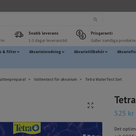
Snabb leverans
Prisgaranti
 kr
1-3 dagar leveranstid
Gäller samtliga produkte
 & filter
Akvarieinredning
Akvarietillbehör
Akvariefi
vattenpreparat
Vattentest för akvarium
Tetra WaterTest Set
Tetra
525 kr
Det optima