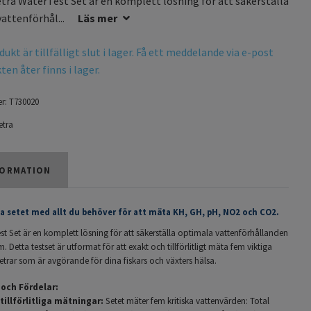
tra WaterTest Set är en komplett lösning för att säkerställa
attenförhål...
Läs mer
ukt är tillfälligt slut i lager. Få ett meddelande via e-post
en åter finns i lager.
r:
T730020
etra
ORMATION
a setet med allt du behöver för att mäta KH, GH, pH, NO2 och CO2.
st Set är en komplett lösning för att säkerställa optimala vattenförhållanden
m. Detta testset är utformat för att exakt och tillförlitligt mäta fem viktiga
trar som är avgörande för dina fiskars och växters hälsa.
och Fördelar:
tillförlitliga mätningar:
Setet mäter fem kritiska vattenvärden: Total