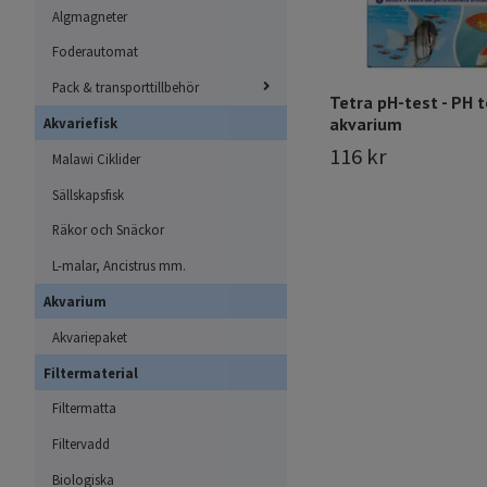
Algmagneter
Foderautomat
Pack & transporttillbehör
Tetra pH-test - PH t
akvarium
Akvariefisk
116 kr
Malawi Ciklider
Sällskapsfisk
Räkor och Snäckor
L-malar, Ancistrus mm.
Akvarium
Akvariepaket
Filtermaterial
Filtermatta
Filtervadd
Biologiska