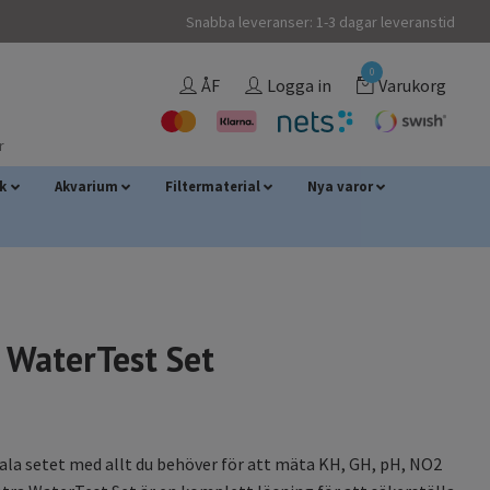
Snabba leveranser: 1-3 dagar leveranstid
0
ÅF
Logga in
Varukorg
r
sk
Akvarium
Filtermaterial
Nya varor
 WaterTest Set
la setet med allt du behöver för att mäta KH, GH, pH, NO2