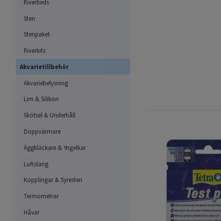
Riverbeds
Sten
Stenpaket
Riverkits
Akvarietillbehör
Akvariebelysning
Lim & Silikon
Skötsel & Underhåll
Doppvärmare
Äggkläckare & Yngelkar
Luftslang
Kopplingar & Syresten
Termometrar
Håvar