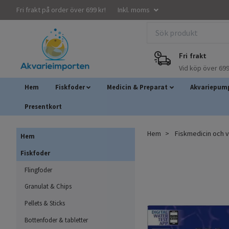
Fri frakt på order över 699 kr!
Inkl. moms
Fri frakt
Vid köp över 699
Hem
Fiskfoder
Medicin & Preparat
Akvariepump
Presentkort
Hem
Fiskmedicin och 
Hem
Fiskfoder
Flingfoder
Granulat & Chips
Pellets & Sticks
Bottenfoder & tabletter