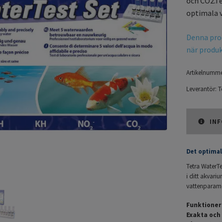
och CO2.Te
optimala v
Denna prod
när produkt
Artikelnumme
Leverantör:
T
INF
Det optimal
Tetra WaterTe
i ditt akvariu
vattenparame
Funktioner 
Exakta och 