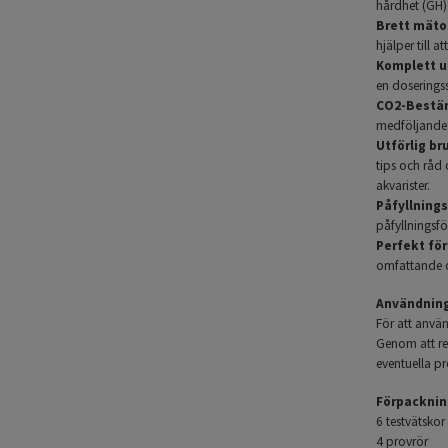
hårdhet (GH),
Brett mät
hjälper till a
Komplett u
en doseringss
CO2-Bestä
medföljande C
Utförlig br
tips och råd 
akvarister.
Påfyllnings
påfyllningsfö
Perfekt för
omfattande o
Användning
För att använ
Genom att re
eventuella pr
Förpacknin
6 testvätskor
4 provrör