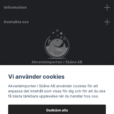
Information
Kontakta oss
Akvarieimporten i Skåne AB
Hörjavägen 2
Vi använder cookies
28234 Tyringe
Akvarieimporten i Skåne AB använder cookies för att
Org.nr: 559093-8832
anpassa det innehåll som visas för dig och för att du ska
få bästa tänkbara upplevelse när du handlar hos oss.
Godkänn alla