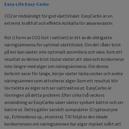
Easy-Life Easy-Carbo
CO2 är nödvändigt för god växttillväxt. EasyCarbo är en
extremt kraftfull och effektiv kolkälla för akvarieväxter.
Kol (i form av CO2 löst i vattnet) är ett av de viktigaste
näringsämnena för optimal växttillväxt. Om det råder brist
på kol kan växter inte optimalt assimilera och växa. Som ett
resultat av denna brist slutar växter att växa och konkurrerar
inte längre med alger om näringsämnena. Om denna
kolbrist varar för länge, börjar växter läcka socker och andra
näringsämnen som attraherar alger. Som ett resultat blir
löv täckta av alger och ser oattraktiva ut. EasyCarbo är
lösningen på detta problem. Efter cirka två veckors
användning av EasyCarbo växer växter synbart bättre och ser
bättre ut. Detta gäller särskilt sumpväxter (Cryptocoryne
sp., Echinodorus sp., etcetera). Till följd av den ökade
konkurrensen om näringsämnen har alger mycket svårt att