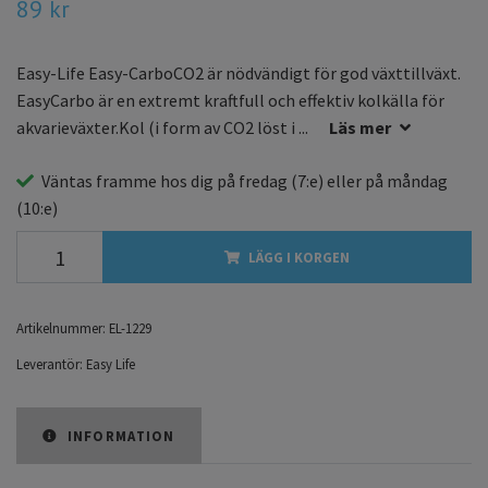
89 kr
Easy-Life Easy-CarboCO2 är nödvändigt för god växttillväxt.
EasyCarbo är en extremt kraftfull och effektiv kolkälla för
akvarieväxter.Kol (i form av CO2 löst i ...
Läs mer
Väntas framme hos dig på
fredag
(7:e) eller på
måndag
(10:e)
LÄGG I KORGEN
Artikelnummer:
EL-1229
Leverantör:
Easy Life
INFORMATION