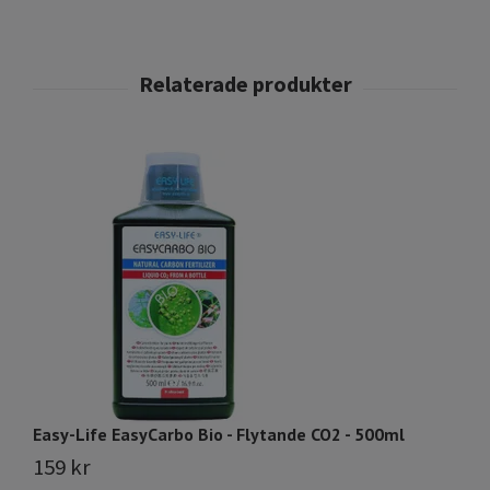
Easy-Life EasyCarbo Bio - Flytande CO2 - 500ml
Ea
159 kr
9