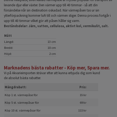
levande djur eller växter. Den värmer upp till 40 timmar - så att din
försändelse når sin destination oskadad. När värmepåsen tas ur sin
ytterförpackning kommer luft till och värmen stiger. Denna process fortgår i
upp till 40 timmar vilket gör att påsen håller sig varm.
Beståndsdelar: Järn, vatten, cellulosa, aktivt kol, vermikulit, salt.
Mått
Längd:
13 cm
Bredd:
10 cm
Höjd:
2 cm
Marknadens bästa rabatter - Köp mer, Spara mer.
Vi på Akvarieimporten strävar efter att kunna erbjuda dig som kund
de absolut bästa rabatter.
Mängdrabatt:
Pris:
Köp 1 st. värmepåse för
15 kr
Köp 5 st. värmepåsar för
69 kr
Köp 10 st. värmepåsar för
122 kr