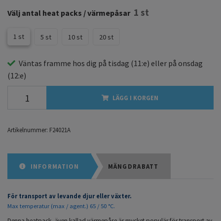
1 st
Välj antal heat packs / värmepåsar
1 st
5 st
10 st
20 st
Väntas framme hos dig på
tisdag
(11:e) eller på
onsdag
(12:e)
LÄGG I KORGEN
Artikelnummer:
F24021A
INFORMATION
MÄNGDRABATT
För transport av levande djur eller växter.
Max temperatur (max / agent.) 65 / 50 °C.
Denna heatpack, även kallad värmepåse är mycket populär för transport av