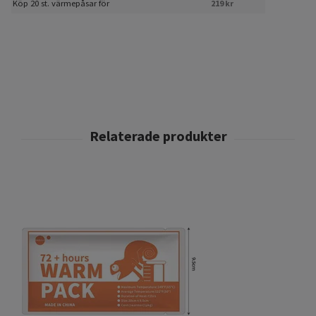
Köp 20 st. värmepåsar för
219 kr