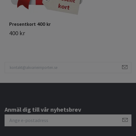
Presentkort 400 kr
P
400 kr
5
Anmäl dig till vår nyhetsbrev