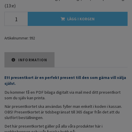
(13:e)
LÄGG I KORGEN
Artikelnummer:
992
INFORMATION
Ett presentkort är en perfekt present till den som gärna vill välja
själv!.
Du kommer få en PDF bilaga digitalt via mail med ditt presentkort
som du själv kan printa.
När presentkortet ska användas fyller man enkelt i koden i kassan.
OBS! Presentkortet är tidsbegränsat till 365 dagar från det att du
slutfört beställningen.
Det här presentkortet gäller på alla våra produkter här i
webbshoppen och i vår fysiska butik på: