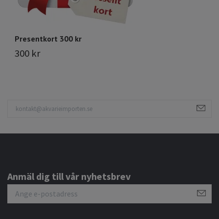
Presentkort 300 kr
P
300 kr
4
Anmäl dig till vår nyhetsbrev