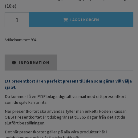
(10:e)
LÄGG I KORGEN
Artikelnummer:
994
INFORMATION
Ett presentkort är en perfekt present till den som gärna vill välja
själv!.
Du kommer få en PDF bilaga digitalt via mail med ditt presentkort
som du själv kan printa.
När presentkortet ska användas fyller man enkelt i koden i kassan.
OBS! Presentkortet är tidsbegränsat till 365 dagar från det att du
slutfört beställningen.
Det här presentkortet gäller på alla våra produkter här i
webbshoppen och i vår fysiska butik på: