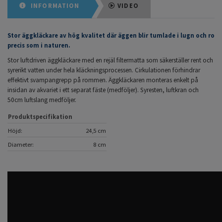
INFORMATION
VIDEO
Stor äggkläckare av hög kvalitet där äggen blir tumlade i lugn och ro
precis som i naturen.
Stor luftdriven äggkläckare med en rejäl filtermatta som säkerställer rent och
syrerikt
vatten under hela kläckningsprocessen. Cirkulationen förhindrar
effektivt svampangrepp på rommen. Äggkläckaren monteras enkelt på
insidan av akvariet i ett separat fäste (medföljer). Syresten, luftkran och
50cm luftslang medföljer.
Produktspecifikation
Höjd:
24,5 cm
Diameter:
8 cm