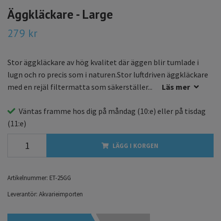
Äggkläckare - Large
279 kr
Stor äggkläckare av hög kvalitet där äggen blir tumlade i
lugn och ro precis som i naturen.Stor luftdriven äggkläckare
med en rejäl filtermatta som säkerställer...
Läs mer
Väntas framme hos dig på
måndag
(10:e) eller på
tisdag
(11:e)
LÄGG I KORGEN
Artikelnummer:
ET-25GG
Leverantör:
Akvarieimporten