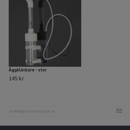
Äggkläckare - stor
F
145 kr
3