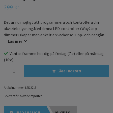
299 kr
Det är nu möjligt att programmera och kontrollera din
akvariebelysning.Med denna LED-controller (Way2top
dimmer) skapar man enkelt en vacker sol upp- och nedgån...
Läs mer
Väntas framme hos dig på
fredag
(7:e) eller på
måndag
(10:e)
LÄGG I KORGEN
Artikelnummer:
LED2219
Leverantör:
Akvarieimporten
INFORMATION
VIDEO