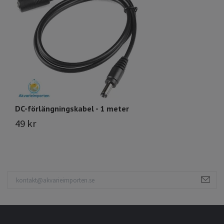
DC-förlängningskabel - 1 meter
Tr
49 kr
9