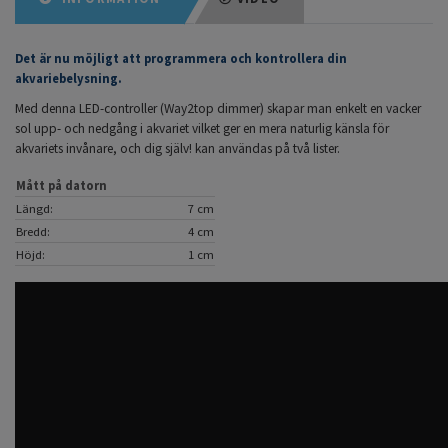
Det är nu möjligt att programmera och kontrollera din
akvariebelysning.
Med denna LED-controller (Way2top dimmer) skapar man enkelt en vacker
sol upp- och nedgång i akvariet vilket ger en mera naturlig känsla för
akvariets invånare, och dig själv! kan användas på två lister.
Mått på datorn
Längd:
7 cm
Bredd:
4 cm
Höjd:
1 cm