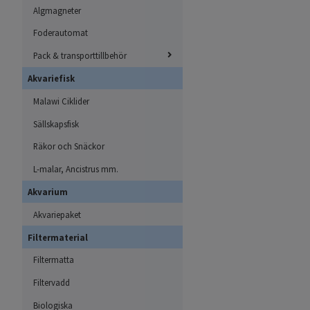
Algmagneter
Foderautomat
Pack & transporttillbehör
Akvariefisk
Malawi Ciklider
Sällskapsfisk
Räkor och Snäckor
L-malar, Ancistrus mm.
Akvarium
Akvariepaket
Filtermaterial
Filtermatta
Filtervadd
Biologiska