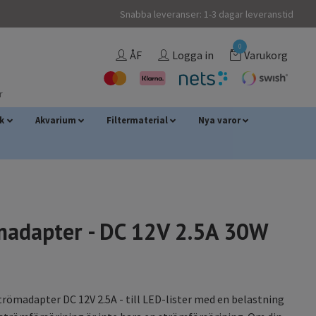
Snabba leveranser: 1-3 dagar leveranstid
0
ÅF
Logga in
Varukorg
r
sk
Akvarium
Filtermaterial
Nya varor
madapter - DC 12V 2.5A 30W
strömadapter DC 12V 2.5A - till LED-lister med en belastning