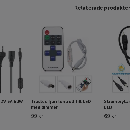
12V 5A 60W
Trådlös fjärrkontroll till LED
Strömbrytar
med dimmer
LED
99 kr
69 kr