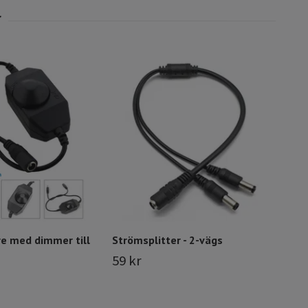
Akva
cm
189
e med dimmer till
Strömsplitter - 2-vägs
59 kr