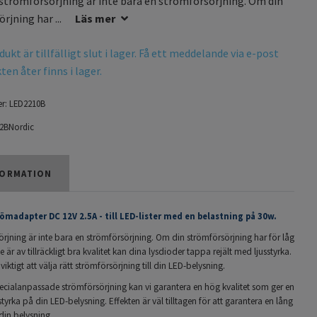
strömförsörjning är inte bara en strömförsörjning. Om din
rjning har ...
Läs mer
ukt är tillfälligt slut i lager. Få ett meddelande via e-post
en åter finns i lager.
r:
LED2210B
2BNordic
ORMATION
römadapter DC 12V 2.5A - till LED-lister med en belastning på 30w.
rjning är inte bara en strömförsörjning. Om din strömförsörjning har för låg
nte är av tillräckligt bra kvalitet kan dina lysdioder tappa rejält med ljusstyrka.
viktigt att välja rätt strömförsörjning till din LED-belysning.
ecialanpassade strömförsörjning kan vi garantera en hög kvalitet som ger en
tyrka på din LED-belysning. Effekten är väl tilltagen för att garantera en lång
din belysning.