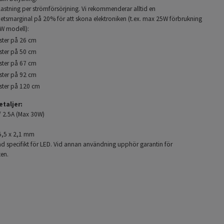
stning per strömförsörjning. Vi rekommenderar alltid en
hetsmarginal på 20% för att skona elektroniken (t.ex. max 25W förbrukning
0W modell):
lister på 26 cm
lister på 50 cm
lister på 67 cm
lister på 92 cm
lister på 120 cm
taljer:
/ 2.5A (Max 30W)
5,5 x 2,1 mm
ad specifikt för LED. Vid annan användning upphör garantin för
ten.