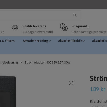
Snabb leverans
Prisgaranti
 kr
1-3 dagar leveranstid
Gäller samtliga produkte
 & filter
Akvarieinredning
Akvarietillbehör
Akvariefi
riebelysning
Strömadapter - DC 12V 2.5A 30W
Strö
189 kr
Kraftfull 