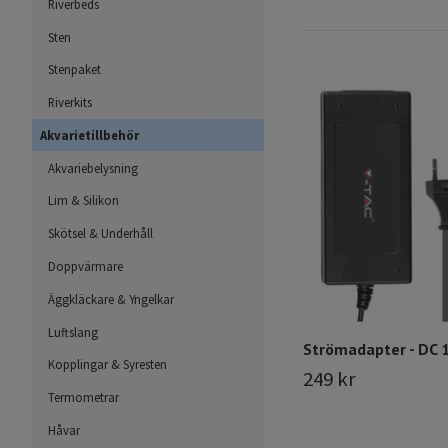
Riverbeds
Sten
Stenpaket
Riverkits
Akvarietillbehör
Akvariebelysning
Lim & Silikon
Skötsel & Underhåll
Doppvärmare
Äggkläckare & Yngelkar
Luftslang
Strömadapter - DC 
Kopplingar & Syresten
249 kr
Termometrar
Håvar