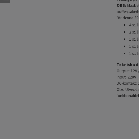
OBS:
Maxbela
buffer/säker
för denna 3
4 st. 
2 st. 
1 st. 
1 st. 
1 st. 
Tekniska de
Output: 12V 
Input: 220V
DC-kontakt: 
Obs: Utveckl
funktionalite