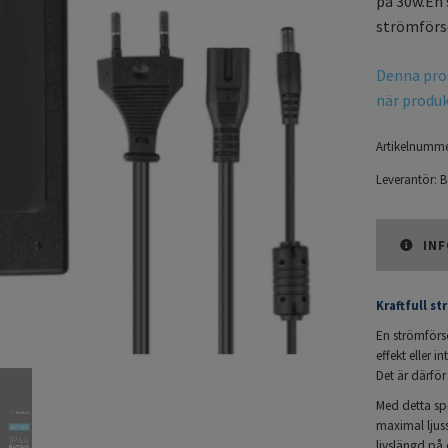
på 30w.En 
strömförsö
Denna prod
när produkt
Artikelnumme
Leverantör:
B
INF
Kraftfull st
En strömförsö
effekt eller i
Det är därför 
Med detta sp
maximal ljuss
livslängd på 