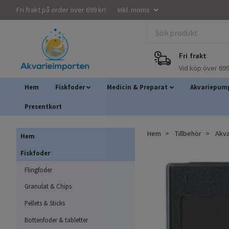
Fri frakt på order över 699 kr!
Inkl. moms
Fri frakt
Vid köp över 699
Hem
Fiskfoder
Medicin & Preparat
Akvariepump
Presentkort
Hem
Tillbehör
Akva
Hem
Fiskfoder
Flingfoder
Granulat & Chips
Pellets & Sticks
Bottenfoder & tabletter