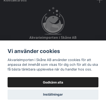
Akvarieimporten i Skåne AB
Hörjavägen 2
Vi använder cookies
28234 Tyringe
Akvarieimporten i Skåne AB använder cookies för att
Org.nr: 559093-8832
anpassa det innehåll som visas för dig och för att du ska
få bästa tänkbara upplevelse när du handlar hos oss.
Godkänn alla
© 2026 Akvarieimporten
Inställningar