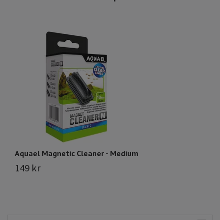
Aquael Magnetic Cleaner - Medium
A
149 kr
Sl