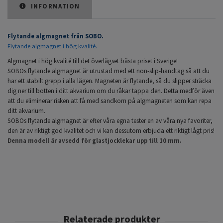
INFORMATION
Flytande algmagnet från SOBO.
Flytande algmagnet i hög kvalité.
Algmagnet i hög kvalité till det överlägset bästa priset i Sverige!
SOBOs flytande algmagnet är utrustad med ett non-slip-handtag så att du
har ett stabilt grepp i alla lägen. Magneten är flytande, så du slipper sträcka
dig ner till botten i ditt akvarium om du råkar tappa den. Detta medför även
att du eliminerar risken att få med sandkorn på algmagneten som kan repa
ditt akvarium.
SOBOs flytande algmagnet är efter våra egna tester en av våra nya favoriter,
den är av riktigt god kvalitet och vi kan dessutom erbjuda ett riktigt lågt pris!
Denna modell är avsedd för glastjocklekar upp till 10 mm.