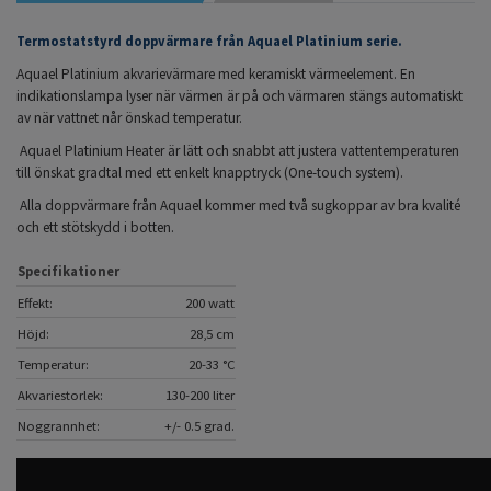
Termostatstyrd doppvärmare från Aquael Platinium serie.
Aquael Platinium akvarievärmare med keramiskt värmeelement. En
indikationslampa lyser när värmen är på och värmaren stängs automatiskt
av när vattnet når önskad temperatur.
Aquael Platinium Heater är lätt och snabbt att justera vattentemperaturen
till önskat gradtal med ett enkelt knapptryck (One-touch system).
Alla doppvärmare från Aquael kommer med två sugkoppar av bra kvalité
och ett stötskydd i botten.
Specifikationer
Effekt:
200 watt
Höjd:
28,5 cm
Temperatur:
20-33 °C
Akvariestorlek:
130-200 liter
Noggrannhet:
+/- 0.5 grad.