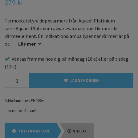
279 kr
Termostatstyrd doppvärmare från Aquael Platinium
serie.Aquael Platinium akvarievärmare med keramiskt
värmeelement. En indikationslampa lyser när värmen är på
oc...
Läs mer
Väntas framme hos dig på
måndag
(10:e) eller på
tisdag
(11:e)
LÄGG I KORGEN
Artikelnummer:
PH200w
Leverantör:
Aquael
INFORMATION
VIDEO