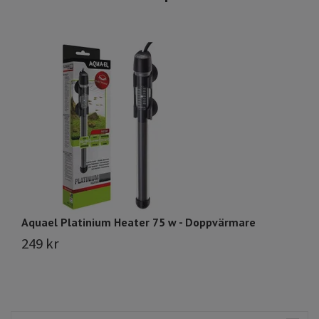
Aquael Platinium Heater 75 w - Doppvärmare
A
249 kr
2