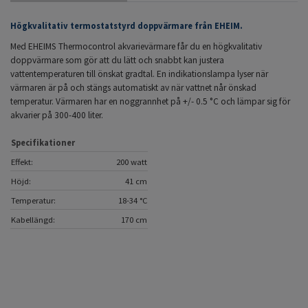
Högkvalitativ termostatstyrd doppvärmare från EHEIM.
Med EHEIMS Thermocontrol akvarievärmare får du en högkvalitativ
doppvärmare som gör att du lätt och snabbt kan justera
vattentemperaturen till önskat gradtal. En indikationslampa lyser när
värmaren är på och stängs automatiskt av när vattnet når önskad
temperatur. Värmaren har en noggrannhet på +/- 0.5
°C och lämpar sig för
akvarier på 300-400 liter.
Specifikationer
Effekt:
200 watt
Höjd:
41 cm
Temperatur:
18-34 °C
Kabellängd:
170 cm