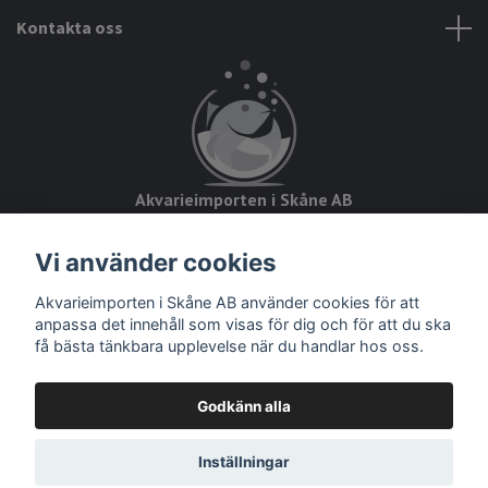
Kontakta oss
Akvarieimporten i Skåne AB
Hörjavägen 2
Vi använder cookies
28234 Tyringe
Akvarieimporten i Skåne AB använder cookies för att
Org.nr: 559093-8832
anpassa det innehåll som visas för dig och för att du ska
få bästa tänkbara upplevelse när du handlar hos oss.
Godkänn alla
© 2026 Akvarieimporten
Inställningar