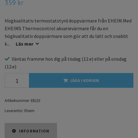
359 kr
Högkvalitativ termostatstyrd doppvärmare från EHEIM.Med
EHEIMS Thermocontrol akvarievärmare får du en
högkvalitativ doppvärmare som gör att du lätt och snabbt
k...
Läs mer
Väntas framme hos dig på
tisdag
(11:e) eller på
onsdag
(12:e)
LÄGG I KORGEN
Artikelnummer:
EB133
Leverantör:
Eheim
INFORMATION