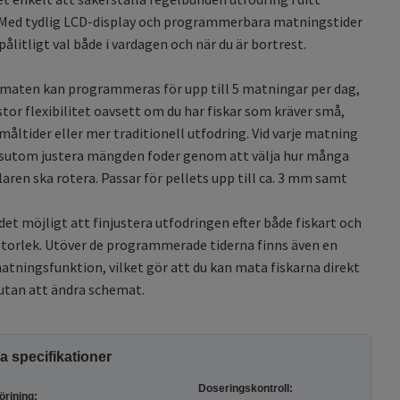
 Med tydlig LCD-display och programmerbara matningstider
pålitligt val både i vardagen och när du är bortrest.
maten kan programmeras för upp till 5 matningar per dag,
 stor flexibilitet oavsett om du har fiskar som kräver små,
måltider eller mer traditionell utfodring. Vid varje matning
ssutom justera mängden foder genom att välja hur många
laren ska rotera. Passar för pellets upp till ca. 3 mm samt
det möjligt att finjustera utfodringen efter både fiskart och
storlek. Utöver de programmerade tiderna finns även en
tningsfunktion, vilket gör att du kan mata fiskarna direkt
l utan att ändra schemat.
a specifikationer
Doseringskontroll
:
örjning: