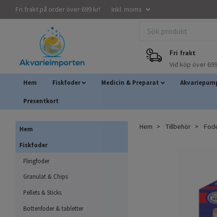
Fri frakt på order över 699 kr!
Inkl. moms
Fri frakt
Vid köp över 699
Hem
Fiskfoder
Medicin & Preparat
Akvariepump
Presentkort
Hem
Tillbehör
Fod
Hem
Fiskfoder
Flingfoder
Granulat & Chips
Pellets & Sticks
Bottenfoder & tabletter