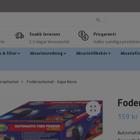
Snabb leverans
Prisgaranti
 kr
1-3 dagar leveranstid
Gäller samtliga produkte
 & filter
Akvarieinredning
Akvarietillbehör
Akvariefi
erautomat
Foderautomat - Aqua Nova
Fode
359 kr
Automatis