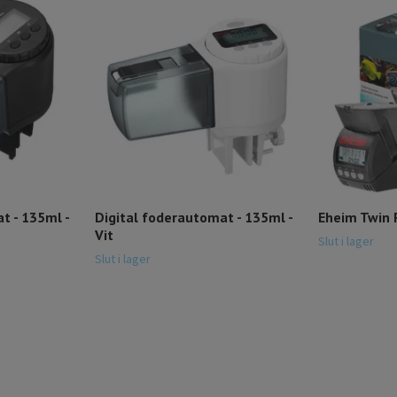
t - 135ml -
Digital foderautomat - 135ml -
Eheim Twin 
Vit
Slut i lager
Slut i lager