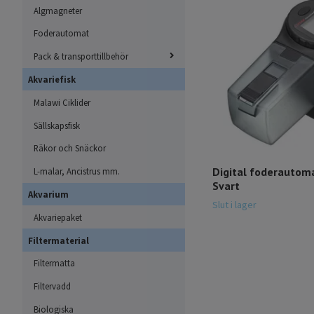
Algmagneter
Foderautomat
Pack & transporttillbehör
Akvariefisk
Malawi Ciklider
Sällskapsfisk
Räkor och Snäckor
Digital foderautoma
L-malar, Ancistrus mm.
Svart
Akvarium
Slut i lager
Akvariepaket
Filtermaterial
Filtermatta
Filtervadd
Biologiska