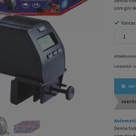
Denna fod
som gör de
Väntas
Artikelnumme
Leverantör:
A
INF
VARFÖ
Automatis
Denna fod
som gör de