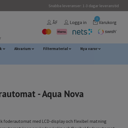
Snabba leveranser: 1-3 dagar leveranstid
0
ÅF
Logga in
Varukorg
r
sk
Akvarium
Filtermaterial
Nya varor
rautomat - Aqua Nova
k foderautomat med LCD-display och flexibel matning