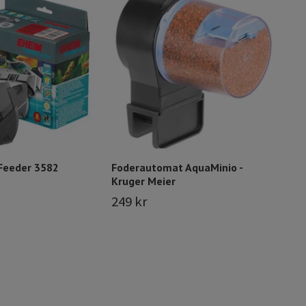
Fode
Krug
295
Feeder 3582
Foderautomat AquaMinio -
Kruger Meier
249 kr