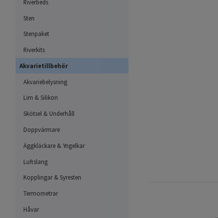
Riverbeds
Sten
Stenpaket
Riverkits
Akvarietillbehör
Akvariebelysning
Lim & Silikon
Skötsel & Underhåll
Doppvärmare
Äggkläckare & Yngelkar
Luftslang
Kopplingar & Syresten
Termometrar
Håvar