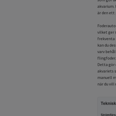
akvarium.
är den ett 
Foderauto
vilket ger
frekventa 
kan du de
varv behål
flingfoder.
Detta gör 
akvariets 
manuell ma
när du vil
Teknisk
Strömförs