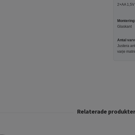
2×AA 1,5V b
Montering
Glaskant
Antal varv
Justera an
varje matn