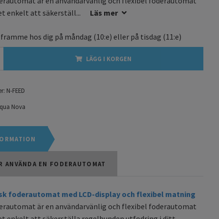
erautomat är en användarvänlig och flexibel foderautomat
t enkelt att säkerställ...
Läs mer
 framme hos dig på
måndag
(10:e) eller på
tisdag
(11:e)
LÄGG I KORGEN
r:
N-FEED
qua Nova
ORMATION
R ANVÄNDA EN FODERAUTOMAT
k foderautomat med LCD-display och flexibel matning
erautomat är en användarvänlig och flexibel foderautomat
t enkelt att säkerställa regelbunden utfodring i ditt