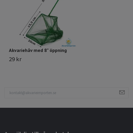
Akvariehåv med 8" öppning
A
29 kr
1