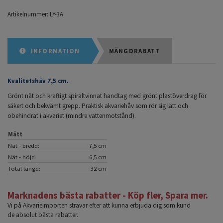
Artikelnummer:
LY-3A
INFORMATION
MÄNGDRABATT
Kvalitetshåv 7,5 cm.
Grönt nät och kraftigt spiraltvinnat handtag med grönt plastöverdrag för
säkert och bekvämt grepp. Praktisk akvariehåv som rör sig lätt och
obehindrat i akvariet (mindre vattenmotstånd).
Mått
Nät - bredd:
7,5 cm
Nät - höjd
6,5 cm
Total längd:
32 cm
Marknadens bästa rabatter - Köp fler, Spara mer.
Vi på Akvarieimporten strävar efter att kunna erbjuda dig som kund
de absolut bästa rabatter.