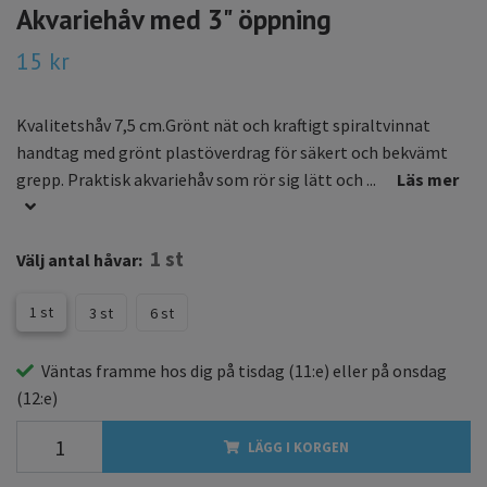
Akvariehåv med 3" öppning
15 kr
Kvalitetshåv 7,5 cm.Grönt nät och kraftigt spiraltvinnat
handtag med grönt plastöverdrag för säkert och bekvämt
grepp. Praktisk akvariehåv som rör sig lätt och ...
Läs mer
1 st
Välj antal håvar:
1 st
3 st
6 st
Väntas framme hos dig på
tisdag
(11:e) eller på
onsdag
(12:e)
LÄGG I KORGEN