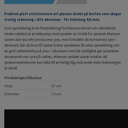
Praktisk platt utströmmare att placera direkt på botten som skapar
trevlig stämning i ditt akvarium - för luftslang 4/6 mm.
God syresättning är en förutsättning för fiskarnas trivsel och välmående.
Under nattetid är en luftpump med syresten en fördel för akvariet eftersom
växter utan ljus inte producerar syre, men fortsätter att konsumera syre. I
akvarium där de finns få växter bidrar syrestenen till extra syresättning och
en god vattenrörelse på ytan. I akvarium med tät växtlighet ger syrestenen
akvariumet mer syre på natten, eftersom antalet växter innebär att
syrekoncentrationen kan falla till en farligt låg nivå under tiden belysningen
är släckt.
Produktspecifikation
Höjd:
0,7 cm
Diameter:
7,5 cm