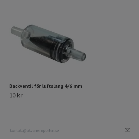
Backventil för luftslang 4/6 mm
Lu
10 kr
8