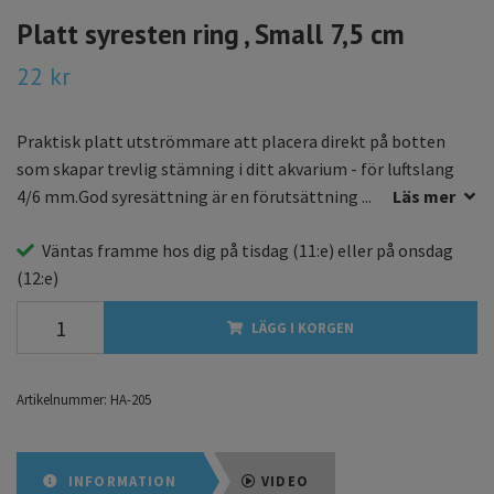
Platt syresten ring , Small 7,5 cm
22 kr
Praktisk platt utströmmare att placera direkt på botten
som skapar trevlig stämning i ditt akvarium - för luftslang
4/6 mm.God syresättning är en förutsättning ...
Läs mer
Väntas framme hos dig på
tisdag
(11:e) eller på
onsdag
(12:e)
LÄGG I KORGEN
Artikelnummer:
HA-205
INFORMATION
VIDEO