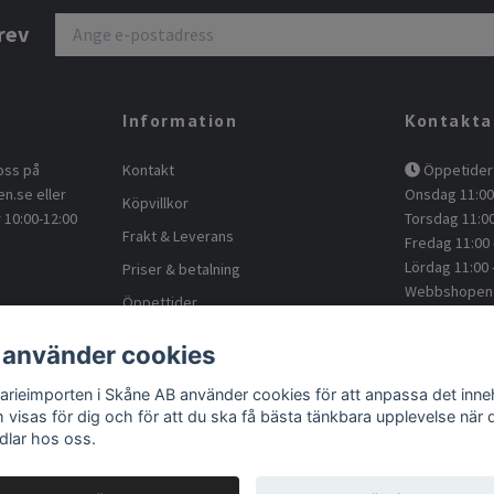
rev
Information
Kontakta
oss på
Kontakt
Öppetider 
en.se
eller
Onsdag 11:00 
Köpvillkor
 10:00-12:00
Torsdag 11:00
Frakt & Leverans
Fredag 11:00 
Lördag 11:00 
Priser & betalning
Webbshopen -
Öppettider
Kundtjänst
Om oss
 använder cookies
kontakt@a
Blogg
Facebook
arieimporten i Skåne AB använder cookies för att anpassa det inneh
Returnera
 visas för dig och för att du ska få bästa tänkbara upplevelse när 
dlar hos oss.