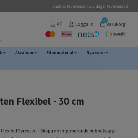
Snabba leveranser: 1-3 dagar leveranstid
0
ÅF
Logga in
Varukorg
r
sk
Akvarium
Filtermaterial
Nya varor
ten Flexibel - 30 cm
Flexibel Syresten - Skapa en imponerande bubbelvägg i