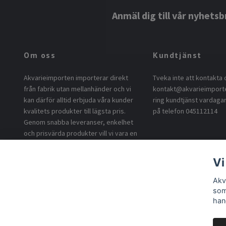
Anmäl dig till vår nyhetsb
Om oss
Kundtjänst
Akvarieimporten importerar direkt
Tveka inte att kontakta 
från fabrik utan mellanhänder och vi
kontakt@akvarieimport
kan därför alltid erbjuda våra kunder
ring kundtjänst vardagar
kvalitets produkter till lägsta pris.
på telefon 045112114
Genom snabba leveranser, enkelhet
och prisvärda produkter vill vi vara en
uppskattad leverantör till våra
kunder.
Vi
Akv
som
han