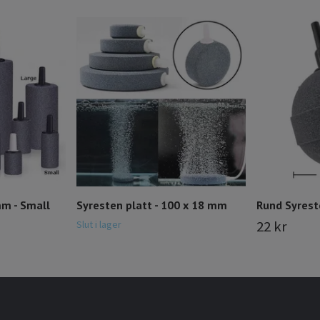
mm - Small
Syresten platt - 100 x 18 mm
Rund Syres
22 kr
Slut i lager