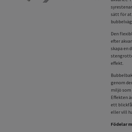
syrestenar
sätt för a
bubbelvägg
Den flexib
efter akva
skapa en d
stengrotto
effekt.
Bubbelbakg
genom den
miljö som 
Effekten ä
ett blickf
eller vill
Födelar m