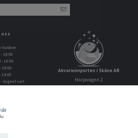
 oss
i butiken
- 18:00
 - 18:00
- 18:00
Akvarieimporten i Skåne AB
- 14:00
Hörjavägen 2
 dygnet runt
28234 Tyringe
: 045112114
Org.nr: 559093-8832
kvarieimporten.se
åll
du