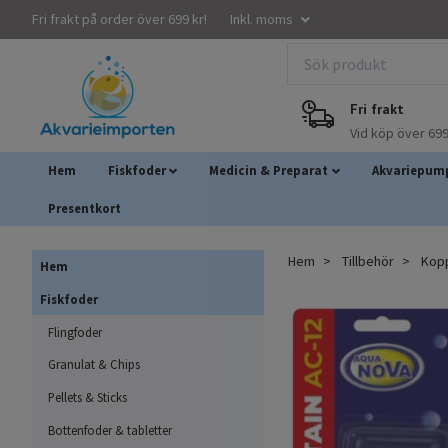
Fri frakt på order över 699 kr!
Inkl. moms
Fri frakt
Vid köp över 699
Hem
Fiskfoder
Medicin & Preparat
Akvariepump
Presentkort
Hem
Tillbehör
Kopp
Hem
Fiskfoder
Flingfoder
Granulat & Chips
Pellets & Sticks
Bottenfoder & tabletter