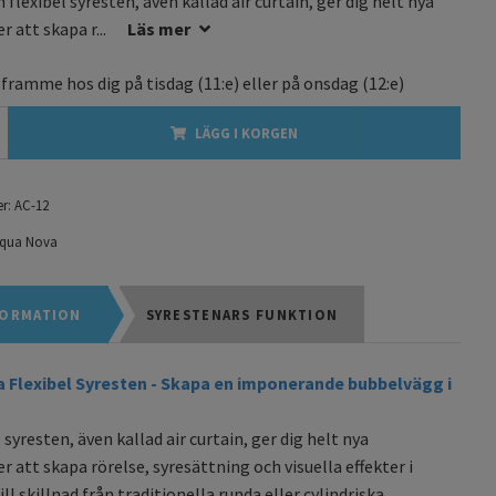
 flexibel syresten, även kallad air curtain, ger dig helt nya
r att skapa r...
Läs mer
 framme hos dig på
tisdag
(11:e) eller på
onsdag
(12:e)
LÄGG I KORGEN
r:
AC-12
qua Nova
ORMATION
SYRESTENARS FUNKTION
 Flexibel Syresten - Skapa en imponerande bubbelvägg i
 syresten, även kallad air curtain, ger dig helt nya
r att skapa rörelse, syresättning och visuella effekter i
ill skillnad från traditionella runda eller cylindriska