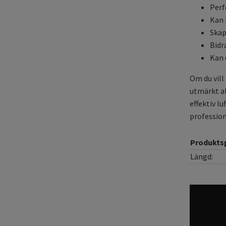
Perf
Kan 
Skap
Bidr
Kan 
Om du vill
utmärkt al
effektiv l
profession
Produktsp
Längd: