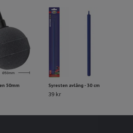
Syre
45 
ten 50mm
Syresten avlång - 30 cm
39 kr