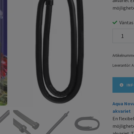
akvariet En
möjlighete
Väntas
Artikelnumme
Leverantör:
A
INF
Aqua Nova
akvariet
En flexibel
möjlighete
akvariet. T