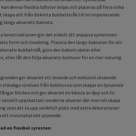
 kan denna flexibla luftsten böjas och placeras på flera olika
tt skapa allt från diskreta bubbelstråk till en imponerande
 längs akvariets bakruta.
la konstruktionen gör det enkelt att anpassa syrestenen
riets form och inredning. Placera den längs bakrutan för att
ekorativ bubbelridå, göm den bakom växter eller
r, eller låt den följa akvariets konturer för en mer naturlig
runden ger akvariet ett levande och exklusivt utseende
 ständiga rörelsen från bubblorna som skapar en dynamisk
fångar blicken och ger akvariet en känsla av djup och liv.
r särskilt uppskattad i moderna akvarier där man vill skapa
ång utan att ta upp värdefull plats med extra dekorationer
 ha ett minimalistiskt utseende.
ed en flexibel syresten: