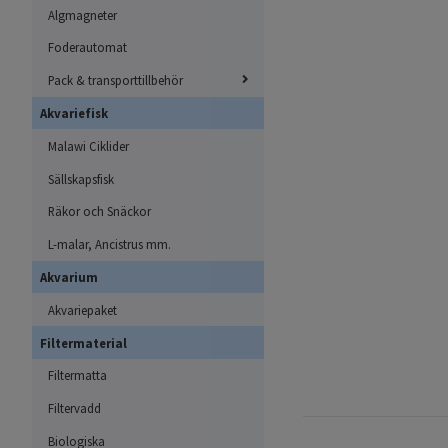
Algmagneter
Foderautomat
Pack & transporttillbehör
Akvariefisk
Malawi Ciklider
Sällskapsfisk
Räkor och Snäckor
L-malar, Ancistrus mm.
Akvarium
Akvariepaket
Filtermaterial
Filtermatta
Filtervadd
Biologiska