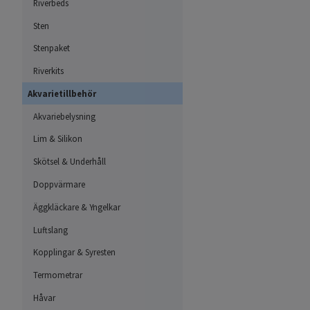
Riverbeds
Sten
Stenpaket
Riverkits
Akvarietillbehör
Akvariebelysning
Lim & Silikon
Skötsel & Underhåll
Doppvärmare
Äggkläckare & Yngelkar
Luftslang
Kopplingar & Syresten
Termometrar
Håvar