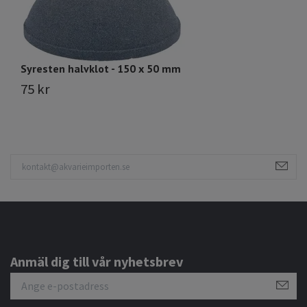
Syresten halvklot - 150 x 50 mm
Sy
75 kr
1
Anmäl dig till vår nyhetsbrev