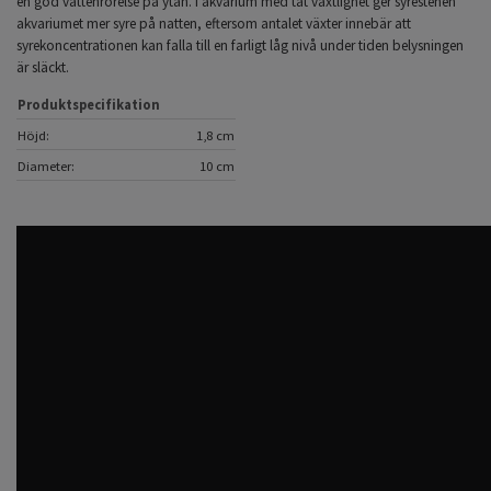
en god vattenrörelse på ytan. I akvarium med tät växtlighet ger syrestenen
akvariumet mer syre på natten, eftersom antalet växter innebär att
syrekoncentrationen kan falla till en farligt låg nivå under tiden belysningen
är släckt.
Produktspecifikation
Höjd:
1,8 cm
Diameter:
10 cm