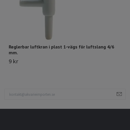
Reglerbar luftkran i plast 1-vägs för luftslang 4/6
S
mm.
7
9 kr