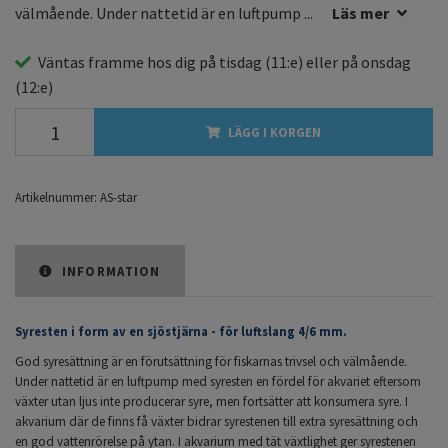
välmående. Under nattetid är en luftpump ...
Läs mer
Väntas framme hos dig på
tisdag
(11:e) eller på
onsdag
(12:e)
LÄGG I KORGEN
Artikelnummer:
AS-star
INFORMATION
Syresten i form av en sjöstjärna - för luftslang 4/6 mm.
God syresättning är en förutsättning för fiskarnas trivsel och välmående.
Under nattetid är en luftpump med syresten en fördel för akvariet eftersom
växter utan ljus inte producerar syre, men fortsätter att konsumera syre. I
akvarium där de finns få växter bidrar syrestenen till extra syresättning och
en god vattenrörelse på ytan. I akvarium med tät växtlighet ger syrestenen