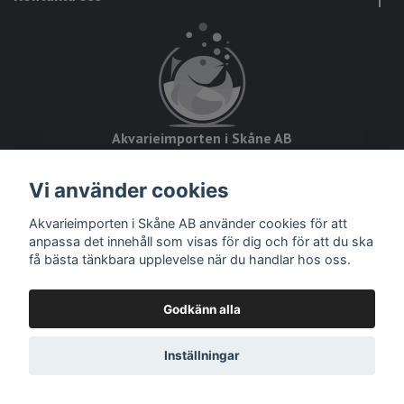
Akvarieimporten i Skåne AB
Hörjavägen 2
Vi använder cookies
28234 Tyringe
Akvarieimporten i Skåne AB använder cookies för att
Org.nr: 559093-8832
anpassa det innehåll som visas för dig och för att du ska
få bästa tänkbara upplevelse när du handlar hos oss.
Godkänn alla
© 2026 Akvarieimporten
Inställningar