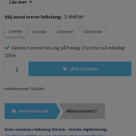
Läs mer
1 meter
Välj antal meter luftslang:
1 meter
5 meter
10 meter
100 meter
Väntas framme hos dig på
fredag
(7:e) eller på
måndag
(10:e)
LÄGG I KORGEN
Artikelnummer:
Tub104A
INFORMATION
MÄNGDRABATT
Grön-tonad pvc luftslang 4/6 mm - minska algblomning.
Tillverkad av giftfritt pvc och påverkar varken växter eller djur.