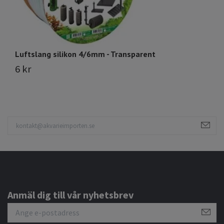
Luftslang silikon 4/6mm - Transparent
L
6 kr
6
Anmäl dig till vår nyhetsbrev