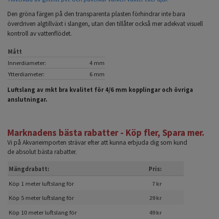
Den gröna färgen på den transparenta plasten förhindrar inte bara
överdriven algtillväxt i slangen, utan den tillåter också mer adekvat visuell
kontroll av vattenflödet.
Mått
Innerdiameter:
4 mm
Ytterdiameter:
6 mm
Luftslang av mkt bra kvalitet för 4/6 mm kopplingar och övriga
anslutningar.
Marknadens bästa rabatter - Köp fler, Spara mer.
Vi på Akvarieimporten strävar efter att kunna erbjuda dig som kund
de absolut bästa rabatter.
Mängdrabatt:
Pris:
Köp 1 meter luftslang för
7 kr
Köp 5 meter luftslang för
29 kr
Köp 10 meter luftslang för
49 kr