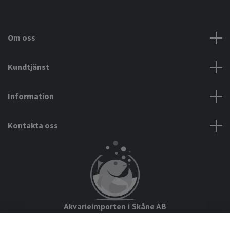
Om oss
Kundtjänst
Information
Kontakta oss
Akvarieimporten i Skåne AB
Hörjavägen 2