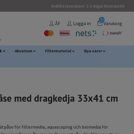
Snabba leveranser: 1-3 dagar leveranstid
0
ÅF
Logga in
Varukorg
r
sk
Akvarium
Filtermaterial
Nya varor
åse med dragkedja 33x41 cm
ätpåse för filtermedia, aquascaping och biomedia för