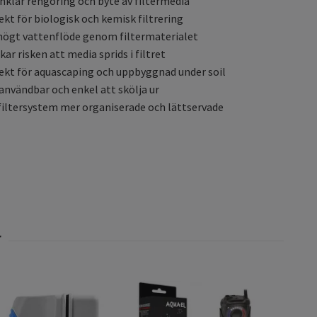
nklar rengöring och byte av filtermedia
ekt för biologisk och kemisk filtrering
högt vattenflöde genom filtermaterialet
kar risken att media sprids i filtret
ekt för aquascaping och uppbyggnad under soil
användbar och enkel att skölja ur
filtersystem mer organiserade och lättservade
Aqua