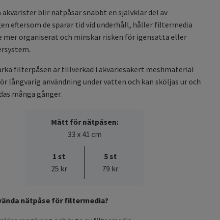
akvarister blir nätpåsar snabbt en självklar del av
en eftersom de sparar tid vid underhåll, håller filtermedia
 mer organiserat och minskar risken för igensatta eller
tersystem.
arka filterpåsen är tillverkad i akvariesäkert meshmaterial
ör långvarig användning under vatten och kan sköljas ur och
das många gånger.
Mått för nätpåsen:
33 x 41 cm
1 st
5 st
25 kr
79 kr
vända nätpåse för filtermedia?