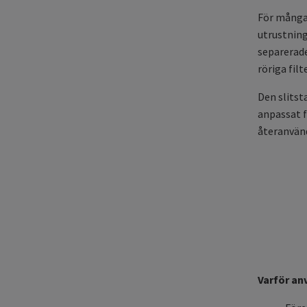
För många 
utrustning
separerade
röriga fil
Den slitst
anpassat f
återanvän
Varför an