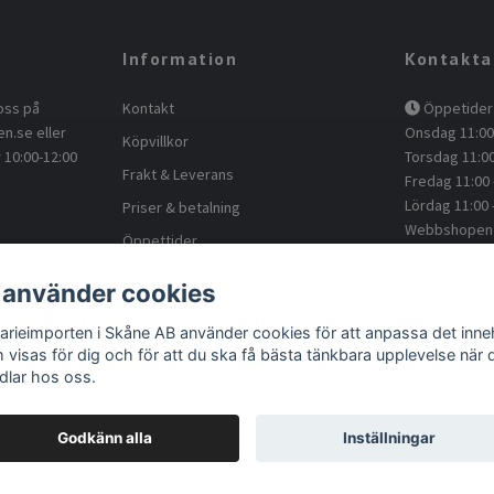
Information
Kontakta
oss på
Kontakt
Öppetider 
en.se
eller
Onsdag 11:00 
Köpvillkor
 10:00-12:00
Torsdag 11:00
Frakt & Leverans
Fredag 11:00 
Lördag 11:00 
Priser & betalning
Webbshopen -
Öppettider
Kundtjänst
Om oss
 använder cookies
kontakt@a
Blogg
Facebook
arieimporten i Skåne AB använder cookies för att anpassa det inneh
Returnera
 visas för dig och för att du ska få bästa tänkbara upplevelse när 
dlar hos oss.
Godkänn alla
Inställningar