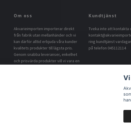
Om oss
Kundtjänst
Akvarieimporten importerar direkt
Tveka inte att kontakta 
från fabrik utan mellanhänder och vi
kontakt@akvarieimport
kan därför alltid erbjuda våra kunder
ring kundtjänst vardagar
kvalitets produkter till lägsta pris.
på telefon 045112114
Genom snabba leveranser, enkelhet
och prisvärda produkter vill vi vara en
uppskattad leverantör till våra
kunder.
Vi
Akv
som
han
© 2026 Akvarieimporten