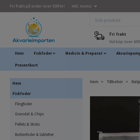
Fri frakt på order över 699 kr!
Inkl. moms
Fri frakt
Vid köp över 699
Hem
Fiskfoder
Medicin & Preparat
Akvariepump
Presentkort
Hem
Tillbehör
Nätp
Hem
Fiskfoder
Flingfoder
Granulat & Chips
Pellets & Sticks
Bottenfoder & tabletter