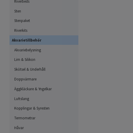
Riverbeds
Sten
Stenpaket
Riverkits
Akvarietillbehör
Akvariebelysning
Lim & Silikon
Skötsel & Underhåll
Doppvärmare
Äggkläckare & Yngelkar
Luftslang
Kopplingar & Syresten
Termometrar
Håvar