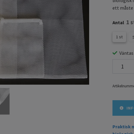
biologisk 
ett måste f
1 s
Antal
1 st
Väntas
Artikelnumme
INF
Praktisk 
biologisk 