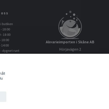
 oss
i butiken
- 18:00
 - 18:00
- 18:00
Akvarieimporten i Skåne AB
- 14:00
Hörjavägen 2
 dygnet runt
28234 Tyringe
: 045112114
Org.nr: 559093-8832
kvarieimporten.se
åll
du