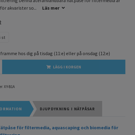
filtrering Denna återanvändbara nätpåse för filtermedia är
ör akvarister so...
Läs mer
t
5 st
 framme hos dig på
tisdag
(11:e) eller på
onsdag
(12:e)
LÄGG I KORGEN
r:
XY-B1A
ORMATION
DJUPDYKNING I NÄTPÅSAR
nätpåse för filtermedia, aquascaping och biomedia för
filtrering