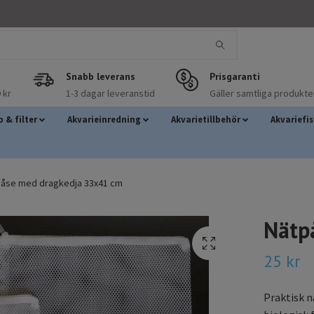
Snabb leverans
Prisgaranti
 kr
1-3 dagar leveranstid
Gäller samtliga produkte
 & filter
Akvarieinredning
Akvarietillbehör
Akvariefi
åse med dragkedja 33x41 cm
Nätp
25 kr
Praktisk n