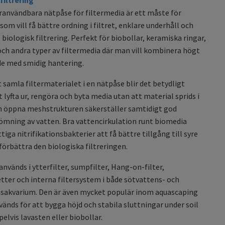
användbara nätpåse för filtermedia är ett måste för
som vill få bättre ordning i filtret, enklare underhåll och
 biologisk filtrering. Perfekt för biobollar, keramiska ringar,
och andra typer av filtermedia där man vill kombinera högt
de med smidig hantering.
samla filtermaterialet i en nätpåse blir det betydligt
t lyfta ur, rengöra och byta media utan att material sprids i
en öppna meshstrukturen säkerställer samtidigt god
mning av vatten. Bra vattencirkulation runt biomedia
tiga nitrifikationsbakterier att få bättre tillgång till syre
 förbättra den biologiska filtreringen.
nvänds i ytterfilter, sumpfilter, Hang-on-filter,
etter och interna filtersystem i både sötvattens- och
nsakvarium. Den är även mycket populär inom aquascaping
vänds för att bygga höjd och stabila sluttningar under soil
lvis lavasten eller biobollar.