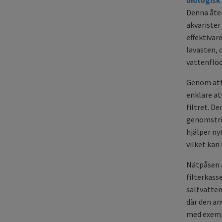
Denna åter
akvarister 
effektivare
lavasten, 
vattenflö
Genom att 
enklare at
filtret. D
genomströ
hjälper nyt
vilket kan
Nätpåsen a
filterkass
saltvatte
där den an
med exempe