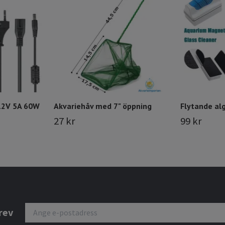
12V 5A 60W
Akvariehåv med 7" öppning
Flytande a
27 kr
99 kr
rev