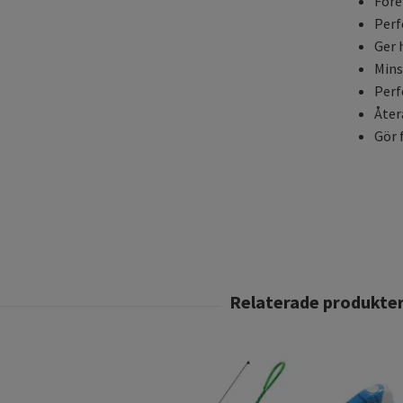
Före
Perf
Ger 
Mins
Perf
Åter
Gör 