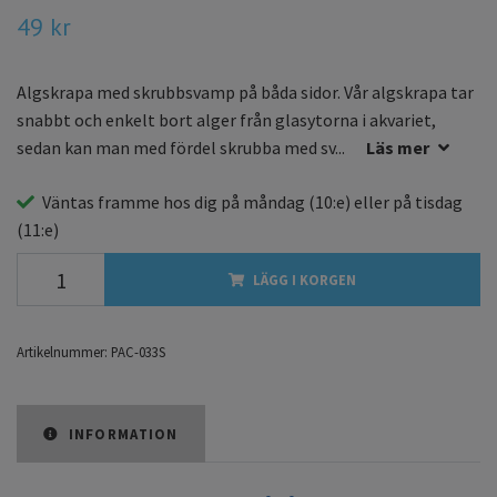
49 kr
Algskrapa med skrubbsvamp på båda sidor. Vår algskrapa tar
snabbt och enkelt bort alger från glasytorna i akvariet,
sedan kan man med fördel skrubba med sv...
Läs mer
Väntas framme hos dig på
måndag
(10:e) eller på
tisdag
(11:e)
LÄGG I KORGEN
Artikelnummer:
PAC-033S
INFORMATION