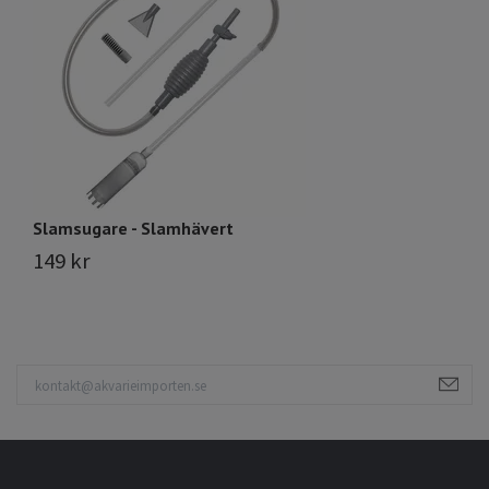
Slamsugare - Slamhävert
A
149 kr
Sl